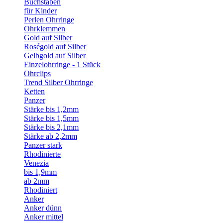
Buchstaben
für Kinder
Perlen Ohrringe
Ohrklemmen
Gold auf Silber
Roségold auf Silber
Gelbgold auf Silber
Einzelohrringe - 1 Stück
Ohrclips
Trend Silber Ohrringe
Ketten
Panzer
Stärke bis 1,2mm
Stärke bis 1,5mm
Stärke bis 2,1mm
Stärke ab 2,2mm
Panzer stark
Rhodinierte
Venezia
bis 1,9mm
ab 2mm
Rhodiniert
Anker
Anker dünn
Anker mittel