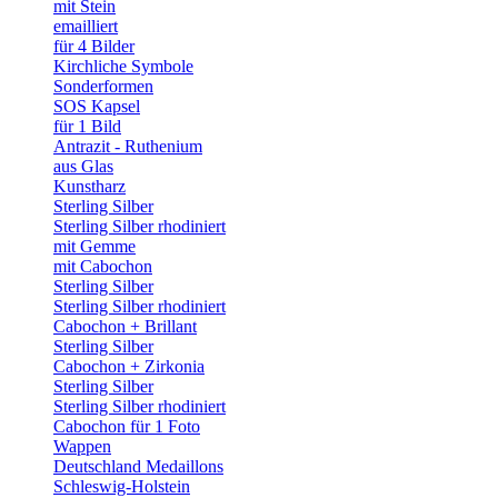
mit Stein
emailliert
für 4 Bilder
Kirchliche Symbole
Sonderformen
SOS Kapsel
für 1 Bild
Antrazit - Ruthenium
aus Glas
Kunstharz
Sterling Silber
Sterling Silber rhodiniert
mit Gemme
mit Cabochon
Sterling Silber
Sterling Silber rhodiniert
Cabochon + Brillant
Sterling Silber
Cabochon + Zirkonia
Sterling Silber
Sterling Silber rhodiniert
Cabochon für 1 Foto
Wappen
Deutschland Medaillons
Schleswig-Holstein