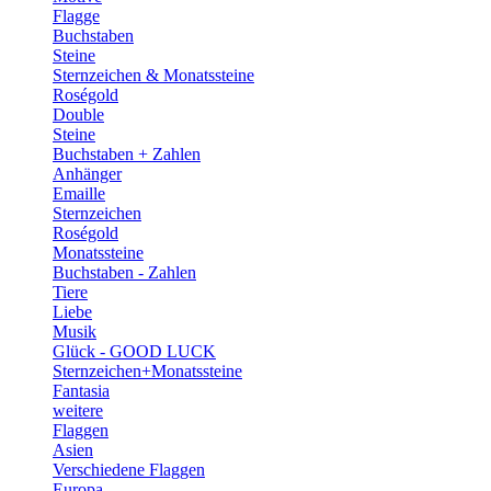
Flagge
Buchstaben
Steine
Sternzeichen & Monatssteine
Roségold
Double
Steine
Buchstaben + Zahlen
Anhänger
Emaille
Sternzeichen
Roségold
Monatssteine
Buchstaben - Zahlen
Tiere
Liebe
Musik
Glück - GOOD LUCK
Sternzeichen+Monatssteine
Fantasia
weitere
Flaggen
Asien
Verschiedene Flaggen
Europa