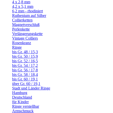
4 x 2,8 mm
4,2 x 5,1 mm
6,2 mm - rhodiniert
Ruthenium auf Silber
Collierketten
Magnetverschluß
Perlenkette
Verlängerungskette
Vintage Colliers
Rosenkranz
Ringe
bis Gr. 48 / 15,3
bis Gr. 50 / 15,9
bis Gr. 52 / 16,5
bis Gr. 54 / 17,2
bis Gr. 56 / 17,8
bis Gr. 58 / 18,4
bis Gr. 60 / 19,1
über Gr. 60 / 19,1
Stadt und Länder Ringe
Hamburg
Deutschland
für Kinder
Ringe verstellbar
Armschmuck