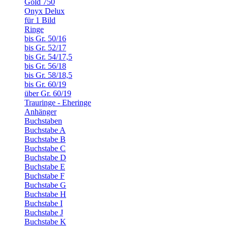
Gold 750
Onyx Delux
für 1 Bild
Ringe
bis Gr. 50/16
bis Gr. 52/17
bis Gr. 54/17,5
bis Gr. 56/18
bis Gr. 58/18,5
bis Gr. 60/19
über Gr. 60/19
Trauringe - Eheringe
Anhänger
Buchstaben
Buchstabe A
Buchstabe B
Buchstabe C
Buchstabe D
Buchstabe E
Buchstabe F
Buchstabe G
Buchstabe H
Buchstabe I
Buchstabe J
Buchstabe K