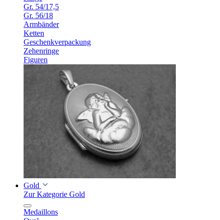
Gr. 54/17,5
Gr. 56/18
Armbänder
Ketten
Geschenkverpackung
Zehenringe
Figuren
Gold
Zur Kategorie Gold
Medaillons