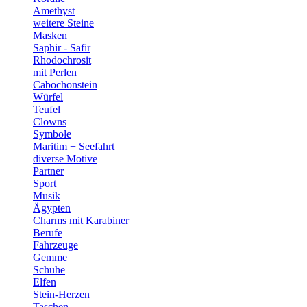
Amethyst
weitere Steine
Masken
Saphir - Safir
Rhodochrosit
mit Perlen
Cabochonstein
Würfel
Teufel
Clowns
Symbole
Maritim + Seefahrt
diverse Motive
Partner
Sport
Musik
Ägypten
Charms mit Karabiner
Berufe
Fahrzeuge
Gemme
Schuhe
Elfen
Stein-Herzen
Taschen