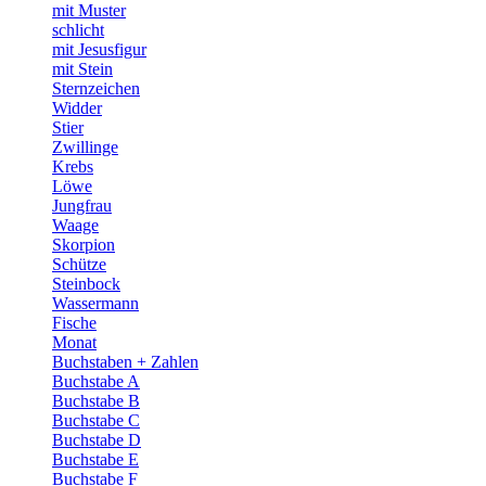
mit Muster
schlicht
mit Jesusfigur
mit Stein
Sternzeichen
Widder
Stier
Zwillinge
Krebs
Löwe
Jungfrau
Waage
Skorpion
Schütze
Steinbock
Wassermann
Fische
Monat
Buchstaben + Zahlen
Buchstabe A
Buchstabe B
Buchstabe C
Buchstabe D
Buchstabe E
Buchstabe F