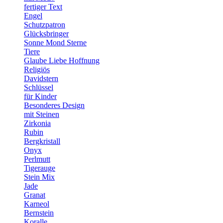
fertiger Text
Engel
Schutzpatron
Glücksbringer
Sonne Mond Sterne
Tiere
Glaube Liebe Hoffnung
Religiös
Davidstern
Schlüssel
für Kinder
Besonderes Design
mit Steinen
Zirkonia
Rubin
Bergkristall
Onyx
Perlmutt
Tigerauge
Stein Mix
Jade
Granat
Karneol
Bernstein
Koralle