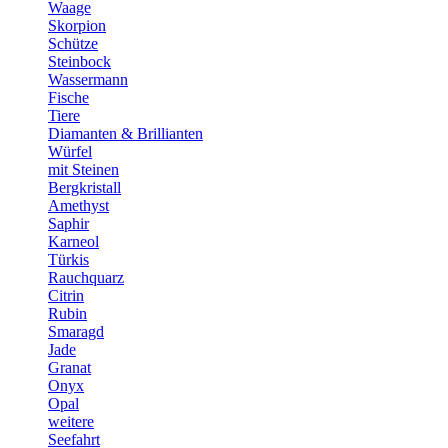
Waage
Skorpion
Schütze
Steinbock
Wassermann
Fische
Tiere
Diamanten & Brillianten
Würfel
mit Steinen
Bergkristall
Amethyst
Saphir
Karneol
Türkis
Rauchquarz
Citrin
Rubin
Smaragd
Jade
Granat
Onyx
Opal
weitere
Seefahrt