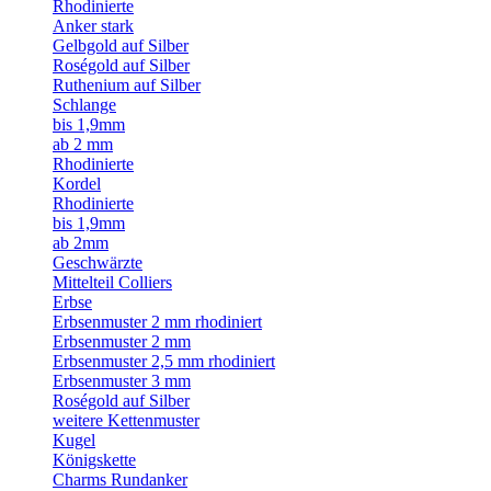
Rhodinierte
Anker stark
Gelbgold auf Silber
Roségold auf Silber
Ruthenium auf Silber
Schlange
bis 1,9mm
ab 2 mm
Rhodinierte
Kordel
Rhodinierte
bis 1,9mm
ab 2mm
Geschwärzte
Mittelteil Colliers
Erbse
Erbsenmuster 2 mm rhodiniert
Erbsenmuster 2 mm
Erbsenmuster 2,5 mm rhodiniert
Erbsenmuster 3 mm
Roségold auf Silber
weitere Kettenmuster
Kugel
Königskette
Charms Rundanker