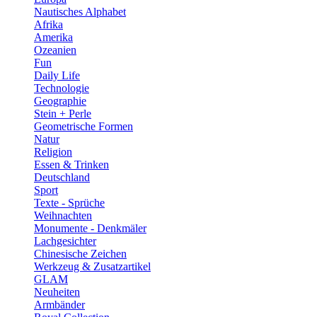
Nautisches Alphabet
Afrika
Amerika
Ozeanien
Fun
Daily Life
Technologie
Geographie
Stein + Perle
Geometrische Formen
Natur
Religion
Essen & Trinken
Deutschland
Sport
Texte - Sprüche
Weihnachten
Monumente - Denkmäler
Lachgesichter
Chinesische Zeichen
Werkzeug & Zusatzartikel
GLAM
Neuheiten
Armbänder