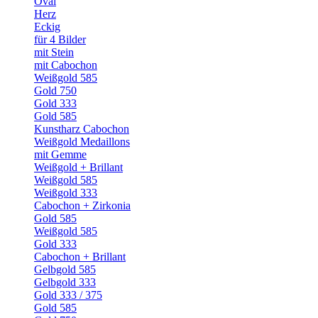
Oval
Herz
Eckig
für 4 Bilder
mit Stein
mit Cabochon
Weißgold 585
Gold 750
Gold 333
Gold 585
Kunstharz Cabochon
Weißgold Medaillons
mit Gemme
Weißgold + Brillant
Weißgold 585
Weißgold 333
Cabochon + Zirkonia
Gold 585
Weißgold 585
Gold 333
Cabochon + Brillant
Gelbgold 585
Gelbgold 333
Gold 333 / 375
Gold 585