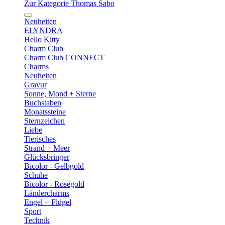
Zur Kategorie Thomas Sabo
Neuheiten
ELYNDRA
Hello Kitty
Charm Club
Charm Club CONNECT
Charms
Neuheiten
Gravur
Sonne, Mond + Sterne
Buchstaben
Monatssteine
Sternzeichen
Liebe
Tierisches
Strand + Meer
Glücksbringer
Bicolor - Gelbgold
Schuhe
Bicolor - Roségold
Ländercharms
Engel + Flügel
Sport
Technik