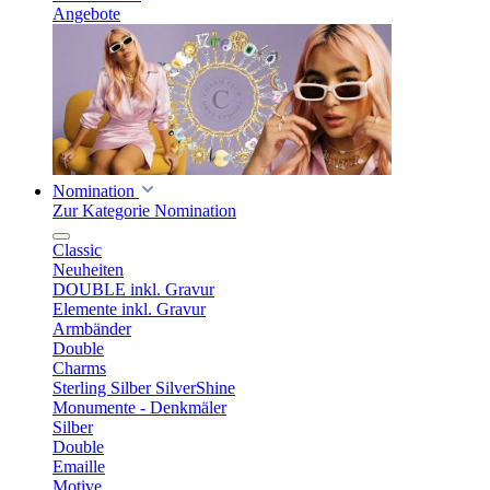
Angebote
Nomination
Zur Kategorie Nomination
Classic
Neuheiten
DOUBLE inkl. Gravur
Elemente inkl. Gravur
Armbänder
Double
Charms
Sterling Silber SilverShine
Monumente - Denkmäler
Silber
Double
Emaille
Motive