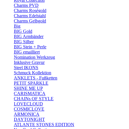
Royal Collection
Charms PVD
Charms Roségold
Charms Edelstahl
Charms Gelbgold
Big
BIG Gold
BIG Armbänder
BIG Silber
BIG Stein + Perle
BIG emailliert
Nomination Werkzeug
Inklusive Gravur
Steel IKONS
Schmuck Kollektion
ANKLETS - Fußketten
PETIT SPARKLE
SHINE ME UP
CARISMATICA
CHAINs OF STYLE
LOVECLOUD
COSMICLOVE
ARMONICA
DAYTONIGHT
ATLANTE STONES EDITION