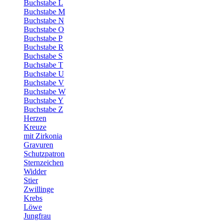
Buchstabe L
Buchstabe M
Buchstabe N
Buchstabe O
Buchstabe P
Buchstabe R
Buchstabe S
Buchstabe T
Buchstabe U
Buchstabe V
Buchstabe W
Buchstabe Y
Buchstabe Z
Herzen
Kreuze
mit Zirkonia
Gravuren
Schutzpatron
Sternzeichen
Widder
Stier
Zwillinge
Krebs
Löwe
Jungfrau