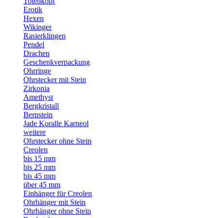
Totenkopf
Erotik
Hexen
Wikinger
Rasierklingen
Pendel
Drachen
Geschenkverpackung
Ohrringe
Ohrstecker mit Stein
Zirkonia
Amethyst
Bergkristall
Bernstein
Jade Koralle Karneol
weitere
Ohrstecker ohne Stein
Creolen
bis 15 mm
bis 25 mm
bis 45 mm
über 45 mm
Einhänger für Creolen
Ohrhänger mit Stein
Ohrhänger ohne Stein