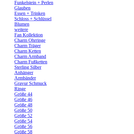
Funkelstein + Perlen
Glauben
Essen + Trinken
Schloss + Schlüssel
Blumen
weitere
Fan Kollektion
Charm Ohrringe
Charm Träger
Charm Ketten
Charm Armband
Charm Fußketten
Sterling Silber
Anhänger
Armbänder
Gravur Schmuck
Ringe
Größe 44
Größe 46
Größe 48
Größe 50
Größe 52
Größe 54
Größe 56
Größe 58