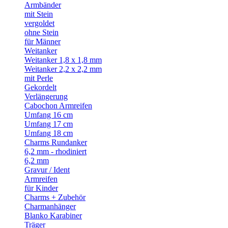
Armbänder
mit Stein
vergoldet
ohne Stein
für Männer
Weitanker
Weitanker 1,8 x 1,8 mm
Weitanker 2,2 x 2,2 mm
mit Perle
Gekordelt
Verlängerung
Cabochon Armreifen
Umfang 16 cm
Umfang 17 cm
Umfang 18 cm
Charms Rundanker
6,2 mm - rhodiniert
6,2 mm
Gravur / Ident
Armreifen
für Kinder
Charms + Zubehör
Charmanhänger
Blanko Karabiner
Träger