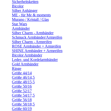
Sicherheitsketten
Bicolor
Silber Anhänger
ME - für Me & moments
Murano / Kristall / Glas
Star Wars
Armbänder
Silber Charm - Armbänder
Schmuck Armbänder/Armreifen
Silber Charm - Armreifen
ROSE Armbänder + Armreifen
SHINE Armbänder + Armreifen
Bicolor Armbänder
Leder- und Kordelarmbänder
Gold Armbänder
Ringe
Größe 44/14
Größe 46/14,5
Größe 48/15,5
Größe 50/16
Größe 52/17
Größe 54/17,5
Größe 56/18
Größe 58/18,5
Größe 60/19