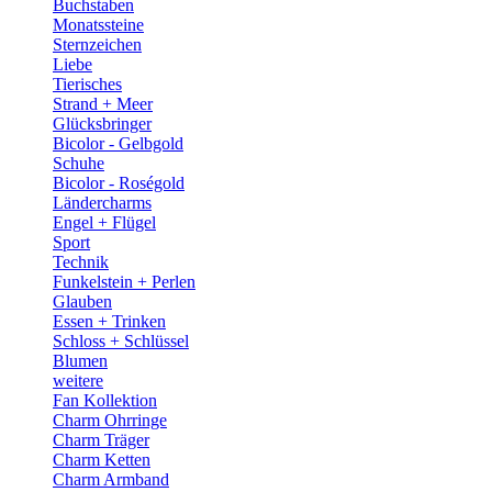
Buchstaben
Monatssteine
Sternzeichen
Liebe
Tierisches
Strand + Meer
Glücksbringer
Bicolor - Gelbgold
Schuhe
Bicolor - Roségold
Ländercharms
Engel + Flügel
Sport
Technik
Funkelstein + Perlen
Glauben
Essen + Trinken
Schloss + Schlüssel
Blumen
weitere
Fan Kollektion
Charm Ohrringe
Charm Träger
Charm Ketten
Charm Armband