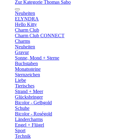
Zur Kategorie Thomas Sabo
Neuheiten
ELYNDRA
Hello Kitty
Charm Club
Charm Club CONNECT
Charms
Neuheiten
Gravur
Sonne, Mond + Sterne
Buchstaben
Monatssteine
Sternzeichen
Liebe
Tierisches
Strand + Meer
Glücksbringer
Bicolor - Gelbgold
Schuhe
Bicolor - Roségold
Ländercharms
Engel + Flügel
Sport
Technik