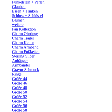
Funkelstein + Perlen
Glauben
Essen + Trinken
Schloss + Schlüssel
Blumen
weitere
Fan Kollektion
Charm Ohrringe
Charm Träger
Charm Ketten
Charm Armband
Charm Fußketten
Sterling Silber
Anhänger
Armbänder
Gravur Schmuck
Ringe
Größe 44
Größe 46
Größe 48
Größe 50
Größe 52
Größe 54
Größe 56
Größe 58