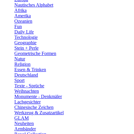
Nautisches Alphabet
Afrika
Amerika
Ozeanien
Fun
Daily Life
Technologie
Geographie
Stein + Perle
Geometrische Formen
Natur
Religion
Essen & Trinken
Deutschland
Sport
Texte - Sprüche
Weihnachten
Monumente - Denkmäler
Lachgesichter
Chinesische Zeichen
Werkzeug & Zusatzartikel
GLAM
Neuheiten
Armbänder