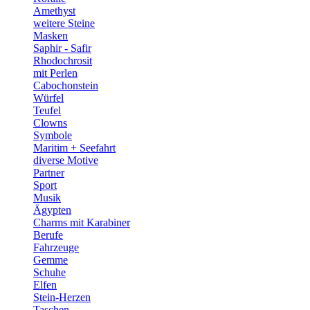
Amethyst
weitere Steine
Masken
Saphir - Safir
Rhodochrosit
mit Perlen
Cabochonstein
Würfel
Teufel
Clowns
Symbole
Maritim + Seefahrt
diverse Motive
Partner
Sport
Musik
Ägypten
Charms mit Karabiner
Berufe
Fahrzeuge
Gemme
Schuhe
Elfen
Stein-Herzen
Taschen