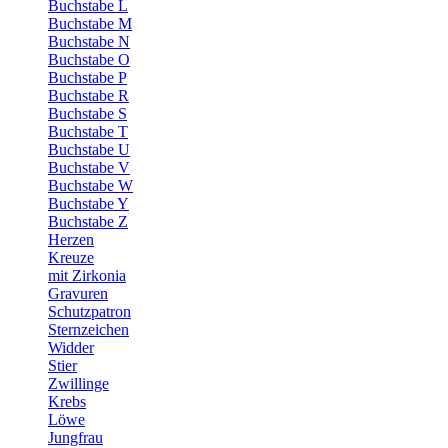
Buchstabe L
Buchstabe M
Buchstabe N
Buchstabe O
Buchstabe P
Buchstabe R
Buchstabe S
Buchstabe T
Buchstabe U
Buchstabe V
Buchstabe W
Buchstabe Y
Buchstabe Z
Herzen
Kreuze
mit Zirkonia
Gravuren
Schutzpatron
Sternzeichen
Widder
Stier
Zwillinge
Krebs
Löwe
Jungfrau