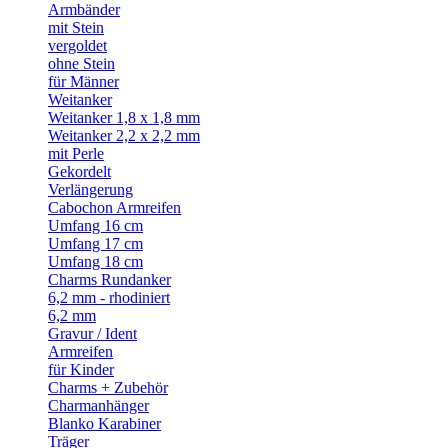
Armbänder
mit Stein
vergoldet
ohne Stein
für Männer
Weitanker
Weitanker 1,8 x 1,8 mm
Weitanker 2,2 x 2,2 mm
mit Perle
Gekordelt
Verlängerung
Cabochon Armreifen
Umfang 16 cm
Umfang 17 cm
Umfang 18 cm
Charms Rundanker
6,2 mm - rhodiniert
6,2 mm
Gravur / Ident
Armreifen
für Kinder
Charms + Zubehör
Charmanhänger
Blanko Karabiner
Träger