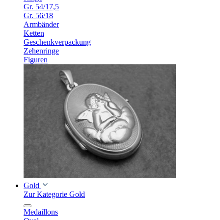
Gr. 54/17,5
Gr. 56/18
Armbänder
Ketten
Geschenkverpackung
Zehenringe
Figuren
Gold
Zur Kategorie Gold
Medaillons