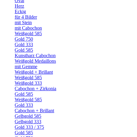
Oval
Herz
Eckig
für 4 Bilder
mit Stein
mit Cabochon
Weißgold 585
Gold 750
Gold 333
Gold 585
Kunstharz Cabochon
Weißgold Medaillons
mit Gemme
Weißgold + Brillant
Weißgold 585
Weißgold 333
Cabochon + Zirkonia
Gold 585
Weißgold 585
Gold 333
Cabochon + Brillant
Gelbgold 585
Gelbgold 333
Gold 333 / 375
Gold 585