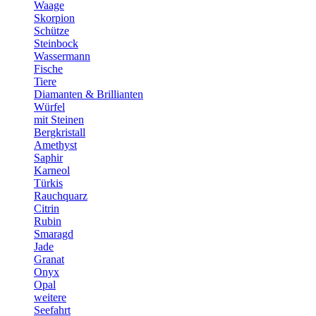
Waage
Skorpion
Schütze
Steinbock
Wassermann
Fische
Tiere
Diamanten & Brillianten
Würfel
mit Steinen
Bergkristall
Amethyst
Saphir
Karneol
Türkis
Rauchquarz
Citrin
Rubin
Smaragd
Jade
Granat
Onyx
Opal
weitere
Seefahrt