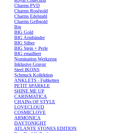
Royal Collection
Charms PVD
Charms Roségold
Charms Edelstahl
Charms Gelbgold
Big
BIG Gold
BIG Armbänder
BIG Silber
BIG Stein + Perle
BIG emailliert
Nomination Werkzeug
Inklusive Gravur
Steel IKONS
Schmuck Kollektion
ANKLETS - Fußketten
PETIT SPARKLE
SHINE ME UP
CARISMATICA
CHAINs OF STYLE
LOVECLOUD
COSMICLOVE
ARMONICA
DAYTONIGHT
ATLANTE STONES EDITION