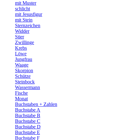
mit Muster
schlicht
mit Jesusfigur
mit Stein
Sternzeichen
Widder
Stier
Zwillinge
Krebs
Löwe
Jungfrau
Waage
Skorpion
Schütze
Steinbock
Wassermann
Fische
Monat
Buchstaben + Zahlen
Buchstabe A
Buchstabe B
Buchstabe C
Buchstabe D
Buchstabe E
Buchstabe F