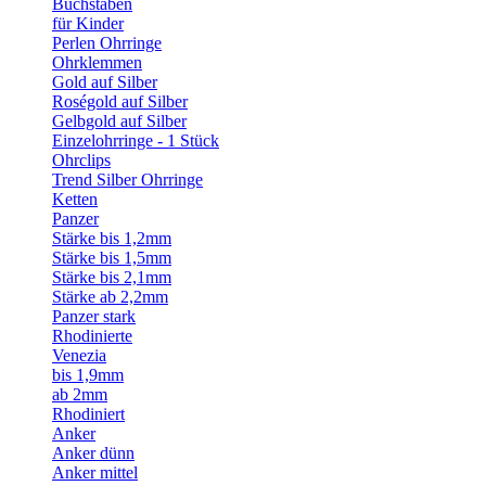
Buchstaben
für Kinder
Perlen Ohrringe
Ohrklemmen
Gold auf Silber
Roségold auf Silber
Gelbgold auf Silber
Einzelohrringe - 1 Stück
Ohrclips
Trend Silber Ohrringe
Ketten
Panzer
Stärke bis 1,2mm
Stärke bis 1,5mm
Stärke bis 2,1mm
Stärke ab 2,2mm
Panzer stark
Rhodinierte
Venezia
bis 1,9mm
ab 2mm
Rhodiniert
Anker
Anker dünn
Anker mittel