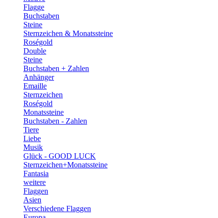
Flagge
Buchstaben
Steine
Sternzeichen & Monatssteine
Roségold
Double
Steine
Buchstaben + Zahlen
Anhänger
Emaille
Sternzeichen
Roségold
Monatssteine
Buchstaben - Zahlen
Tiere
Liebe
Musik
Glück - GOOD LUCK
Sternzeichen+Monatssteine
Fantasia
weitere
Flaggen
Asien
Verschiedene Flaggen
Europa