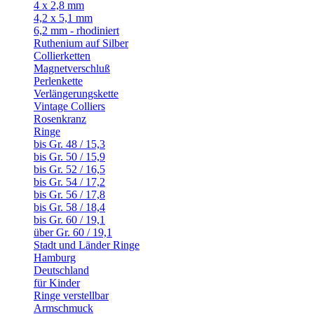
4 x 2,8 mm
4,2 x 5,1 mm
6,2 mm - rhodiniert
Ruthenium auf Silber
Collierketten
Magnetverschluß
Perlenkette
Verlängerungskette
Vintage Colliers
Rosenkranz
Ringe
bis Gr. 48 / 15,3
bis Gr. 50 / 15,9
bis Gr. 52 / 16,5
bis Gr. 54 / 17,2
bis Gr. 56 / 17,8
bis Gr. 58 / 18,4
bis Gr. 60 / 19,1
über Gr. 60 / 19,1
Stadt und Länder Ringe
Hamburg
Deutschland
für Kinder
Ringe verstellbar
Armschmuck