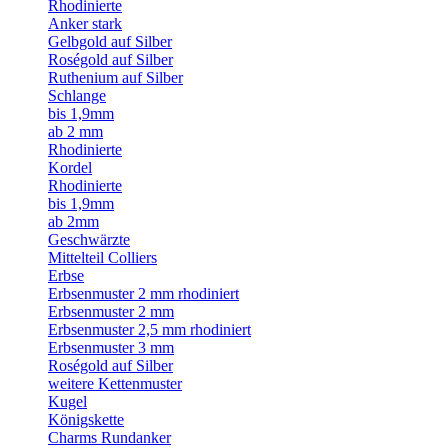
Rhodinierte
Anker stark
Gelbgold auf Silber
Roségold auf Silber
Ruthenium auf Silber
Schlange
bis 1,9mm
ab 2 mm
Rhodinierte
Kordel
Rhodinierte
bis 1,9mm
ab 2mm
Geschwärzte
Mittelteil Colliers
Erbse
Erbsenmuster 2 mm rhodiniert
Erbsenmuster 2 mm
Erbsenmuster 2,5 mm rhodiniert
Erbsenmuster 3 mm
Roségold auf Silber
weitere Kettenmuster
Kugel
Königskette
Charms Rundanker