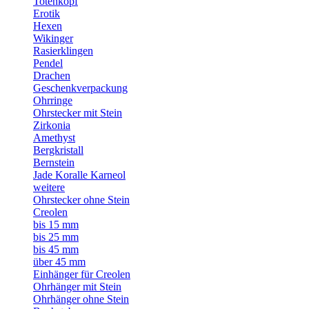
Totenkopf
Erotik
Hexen
Wikinger
Rasierklingen
Pendel
Drachen
Geschenkverpackung
Ohrringe
Ohrstecker mit Stein
Zirkonia
Amethyst
Bergkristall
Bernstein
Jade Koralle Karneol
weitere
Ohrstecker ohne Stein
Creolen
bis 15 mm
bis 25 mm
bis 45 mm
über 45 mm
Einhänger für Creolen
Ohrhänger mit Stein
Ohrhänger ohne Stein