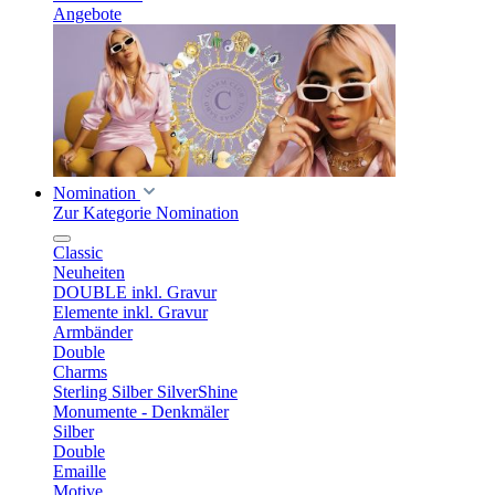
Angebote
Nomination
Zur Kategorie Nomination
Classic
Neuheiten
DOUBLE inkl. Gravur
Elemente inkl. Gravur
Armbänder
Double
Charms
Sterling Silber SilverShine
Monumente - Denkmäler
Silber
Double
Emaille
Motive