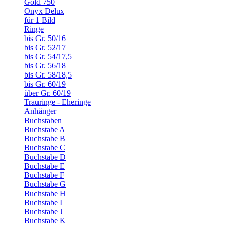
Gold 750
Onyx Delux
für 1 Bild
Ringe
bis Gr. 50/16
bis Gr. 52/17
bis Gr. 54/17,5
bis Gr. 56/18
bis Gr. 58/18,5
bis Gr. 60/19
über Gr. 60/19
Trauringe - Eheringe
Anhänger
Buchstaben
Buchstabe A
Buchstabe B
Buchstabe C
Buchstabe D
Buchstabe E
Buchstabe F
Buchstabe G
Buchstabe H
Buchstabe I
Buchstabe J
Buchstabe K