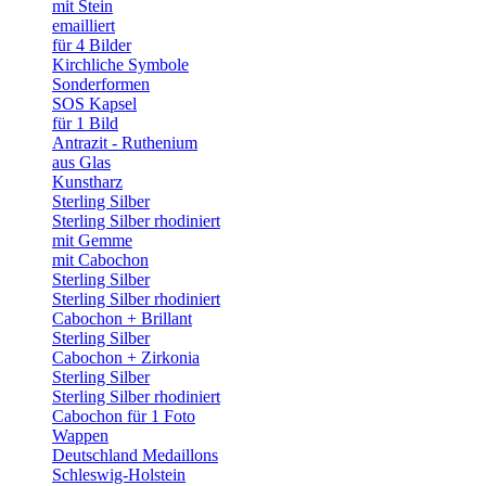
mit Stein
emailliert
für 4 Bilder
Kirchliche Symbole
Sonderformen
SOS Kapsel
für 1 Bild
Antrazit - Ruthenium
aus Glas
Kunstharz
Sterling Silber
Sterling Silber rhodiniert
mit Gemme
mit Cabochon
Sterling Silber
Sterling Silber rhodiniert
Cabochon + Brillant
Sterling Silber
Cabochon + Zirkonia
Sterling Silber
Sterling Silber rhodiniert
Cabochon für 1 Foto
Wappen
Deutschland Medaillons
Schleswig-Holstein