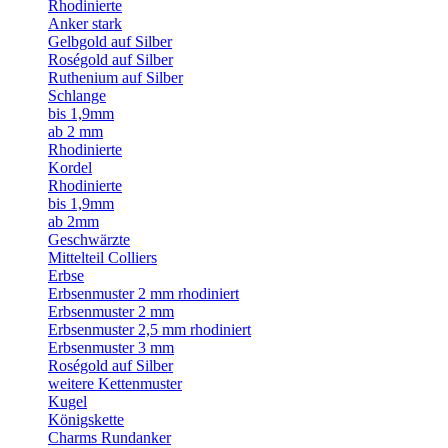
Rhodinierte
Anker stark
Gelbgold auf Silber
Roségold auf Silber
Ruthenium auf Silber
Schlange
bis 1,9mm
ab 2 mm
Rhodinierte
Kordel
Rhodinierte
bis 1,9mm
ab 2mm
Geschwärzte
Mittelteil Colliers
Erbse
Erbsenmuster 2 mm rhodiniert
Erbsenmuster 2 mm
Erbsenmuster 2,5 mm rhodiniert
Erbsenmuster 3 mm
Roségold auf Silber
weitere Kettenmuster
Kugel
Königskette
Charms Rundanker