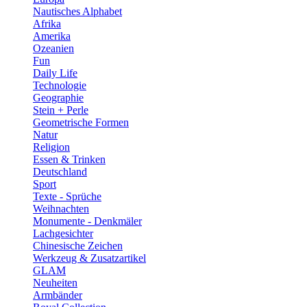
Nautisches Alphabet
Afrika
Amerika
Ozeanien
Fun
Daily Life
Technologie
Geographie
Stein + Perle
Geometrische Formen
Natur
Religion
Essen & Trinken
Deutschland
Sport
Texte - Sprüche
Weihnachten
Monumente - Denkmäler
Lachgesichter
Chinesische Zeichen
Werkzeug & Zusatzartikel
GLAM
Neuheiten
Armbänder