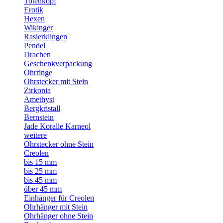
Totenkopf
Erotik
Hexen
Wikinger
Rasierklingen
Pendel
Drachen
Geschenkverpackung
Ohrringe
Ohrstecker mit Stein
Zirkonia
Amethyst
Bergkristall
Bernstein
Jade Koralle Karneol
weitere
Ohrstecker ohne Stein
Creolen
bis 15 mm
bis 25 mm
bis 45 mm
über 45 mm
Einhänger für Creolen
Ohrhänger mit Stein
Ohrhänger ohne Stein