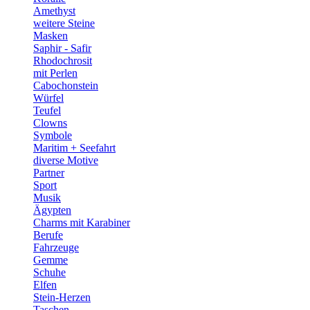
Amethyst
weitere Steine
Masken
Saphir - Safir
Rhodochrosit
mit Perlen
Cabochonstein
Würfel
Teufel
Clowns
Symbole
Maritim + Seefahrt
diverse Motive
Partner
Sport
Musik
Ägypten
Charms mit Karabiner
Berufe
Fahrzeuge
Gemme
Schuhe
Elfen
Stein-Herzen
Taschen