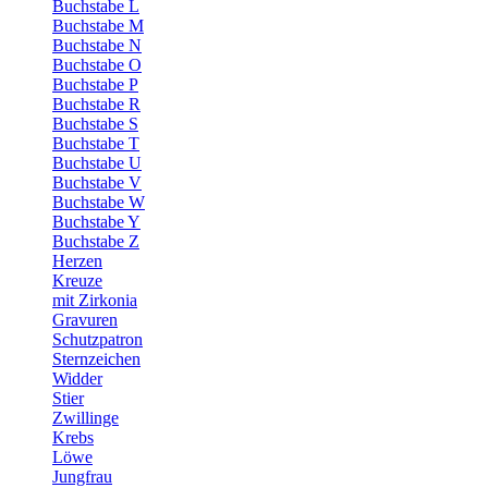
Buchstabe L
Buchstabe M
Buchstabe N
Buchstabe O
Buchstabe P
Buchstabe R
Buchstabe S
Buchstabe T
Buchstabe U
Buchstabe V
Buchstabe W
Buchstabe Y
Buchstabe Z
Herzen
Kreuze
mit Zirkonia
Gravuren
Schutzpatron
Sternzeichen
Widder
Stier
Zwillinge
Krebs
Löwe
Jungfrau