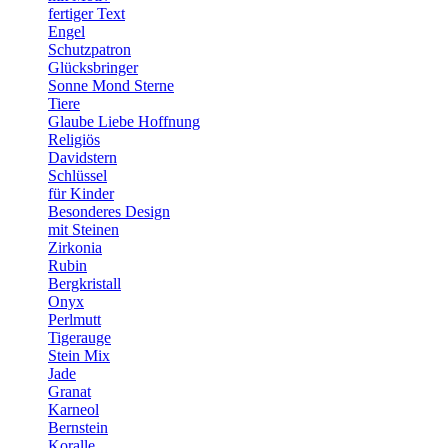
fertiger Text
Engel
Schutzpatron
Glücksbringer
Sonne Mond Sterne
Tiere
Glaube Liebe Hoffnung
Religiös
Davidstern
Schlüssel
für Kinder
Besonderes Design
mit Steinen
Zirkonia
Rubin
Bergkristall
Onyx
Perlmutt
Tigerauge
Stein Mix
Jade
Granat
Karneol
Bernstein
Koralle