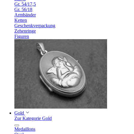
Gr. 54/17,5
Gr. 56/18
Armbänder
Ketten
Geschenkverpackung
Zehenringe
Figuren
Gold
Zur Kategorie Gold
Medaillons