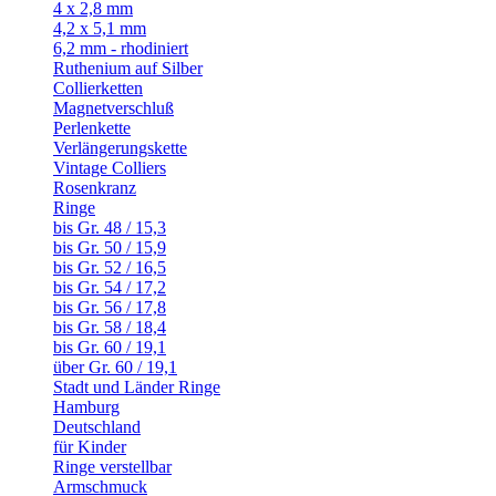
4 x 2,8 mm
4,2 x 5,1 mm
6,2 mm - rhodiniert
Ruthenium auf Silber
Collierketten
Magnetverschluß
Perlenkette
Verlängerungskette
Vintage Colliers
Rosenkranz
Ringe
bis Gr. 48 / 15,3
bis Gr. 50 / 15,9
bis Gr. 52 / 16,5
bis Gr. 54 / 17,2
bis Gr. 56 / 17,8
bis Gr. 58 / 18,4
bis Gr. 60 / 19,1
über Gr. 60 / 19,1
Stadt und Länder Ringe
Hamburg
Deutschland
für Kinder
Ringe verstellbar
Armschmuck