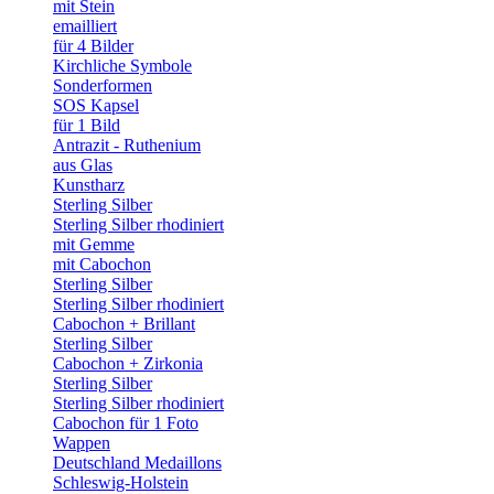
mit Stein
emailliert
für 4 Bilder
Kirchliche Symbole
Sonderformen
SOS Kapsel
für 1 Bild
Antrazit - Ruthenium
aus Glas
Kunstharz
Sterling Silber
Sterling Silber rhodiniert
mit Gemme
mit Cabochon
Sterling Silber
Sterling Silber rhodiniert
Cabochon + Brillant
Sterling Silber
Cabochon + Zirkonia
Sterling Silber
Sterling Silber rhodiniert
Cabochon für 1 Foto
Wappen
Deutschland Medaillons
Schleswig-Holstein