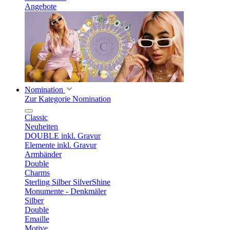
Angebote
Nomination
Zur Kategorie Nomination
Classic
Neuheiten
DOUBLE inkl. Gravur
Elemente inkl. Gravur
Armbänder
Double
Charms
Sterling Silber SilverShine
Monumente - Denkmäler
Silber
Double
Emaille
Motive