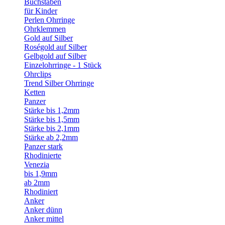
Buchstaben
für Kinder
Perlen Ohrringe
Ohrklemmen
Gold auf Silber
Roségold auf Silber
Gelbgold auf Silber
Einzelohrringe - 1 Stück
Ohrclips
Trend Silber Ohrringe
Ketten
Panzer
Stärke bis 1,2mm
Stärke bis 1,5mm
Stärke bis 2,1mm
Stärke ab 2,2mm
Panzer stark
Rhodinierte
Venezia
bis 1,9mm
ab 2mm
Rhodiniert
Anker
Anker dünn
Anker mittel