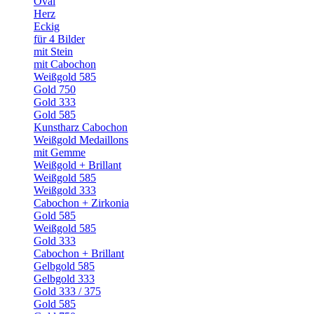
Oval
Herz
Eckig
für 4 Bilder
mit Stein
mit Cabochon
Weißgold 585
Gold 750
Gold 333
Gold 585
Kunstharz Cabochon
Weißgold Medaillons
mit Gemme
Weißgold + Brillant
Weißgold 585
Weißgold 333
Cabochon + Zirkonia
Gold 585
Weißgold 585
Gold 333
Cabochon + Brillant
Gelbgold 585
Gelbgold 333
Gold 333 / 375
Gold 585