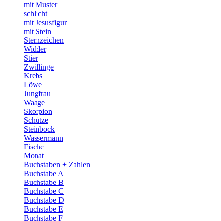
mit Muster
schlicht
mit Jesusfigur
mit Stein
Sternzeichen
Widder
Stier
Zwillinge
Krebs
Löwe
Jungfrau
Waage
Skorpion
Schütze
Steinbock
Wassermann
Fische
Monat
Buchstaben + Zahlen
Buchstabe A
Buchstabe B
Buchstabe C
Buchstabe D
Buchstabe E
Buchstabe F