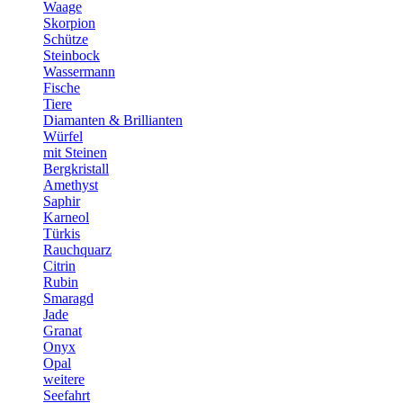
Waage
Skorpion
Schütze
Steinbock
Wassermann
Fische
Tiere
Diamanten & Brillianten
Würfel
mit Steinen
Bergkristall
Amethyst
Saphir
Karneol
Türkis
Rauchquarz
Citrin
Rubin
Smaragd
Jade
Granat
Onyx
Opal
weitere
Seefahrt