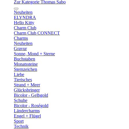
Zur Kategorie Thomas Sabo
Neuheiten
ELYNDRA
Hello Kitty
Charm Club
Charm Club CONNECT
Charms
Neuheiten
Gravur
Sonne, Mond + Sterne
Buchstaben
Monatssteine
Sternzeichen
Liebe
Tierisches
Strand + Meer
Glücksbringer
Bicolor - Gelbgold
Schuhe
Bicolor - Roségold
Ländercharms
Engel + Flügel
Sport
Technik