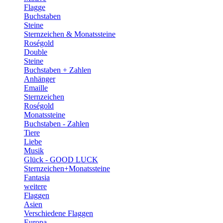
Flagge
Buchstaben
Steine
Sternzeichen & Monatssteine
Roségold
Double
Steine
Buchstaben + Zahlen
Anhänger
Emaille
Sternzeichen
Roségold
Monatssteine
Buchstaben - Zahlen
Tiere
Liebe
Musik
Glück - GOOD LUCK
Sternzeichen+Monatssteine
Fantasia
weitere
Flaggen
Asien
Verschiedene Flaggen
Europa