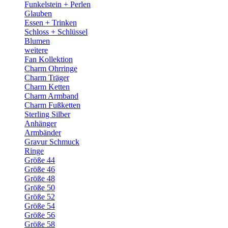
Funkelstein + Perlen
Glauben
Essen + Trinken
Schloss + Schlüssel
Blumen
weitere
Fan Kollektion
Charm Ohrringe
Charm Träger
Charm Ketten
Charm Armband
Charm Fußketten
Sterling Silber
Anhänger
Armbänder
Gravur Schmuck
Ringe
Größe 44
Größe 46
Größe 48
Größe 50
Größe 52
Größe 54
Größe 56
Größe 58