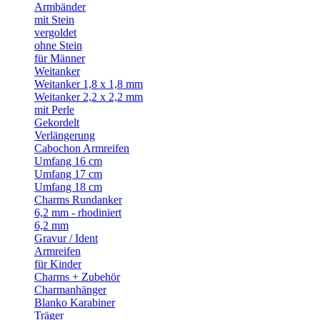
Armbänder
mit Stein
vergoldet
ohne Stein
für Männer
Weitanker
Weitanker 1,8 x 1,8 mm
Weitanker 2,2 x 2,2 mm
mit Perle
Gekordelt
Verlängerung
Cabochon Armreifen
Umfang 16 cm
Umfang 17 cm
Umfang 18 cm
Charms Rundanker
6,2 mm - rhodiniert
6,2 mm
Gravur / Ident
Armreifen
für Kinder
Charms + Zubehör
Charmanhänger
Blanko Karabiner
Träger