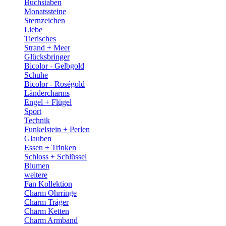
Buchstaben
Monatssteine
Sternzeichen
Liebe
Tierisches
Strand + Meer
Glücksbringer
Bicolor - Gelbgold
Schuhe
Bicolor - Roségold
Ländercharms
Engel + Flügel
Sport
Technik
Funkelstein + Perlen
Glauben
Essen + Trinken
Schloss + Schlüssel
Blumen
weitere
Fan Kollektion
Charm Ohrringe
Charm Träger
Charm Ketten
Charm Armband