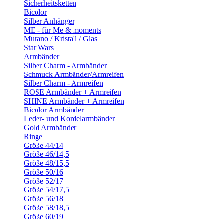
Sicherheitsketten
Bicolor
Silber Anhänger
ME - für Me & moments
Murano / Kristall / Glas
Star Wars
Armbänder
Silber Charm - Armbänder
Schmuck Armbänder/Armreifen
Silber Charm - Armreifen
ROSE Armbänder + Armreifen
SHINE Armbänder + Armreifen
Bicolor Armbänder
Leder- und Kordelarmbänder
Gold Armbänder
Ringe
Größe 44/14
Größe 46/14,5
Größe 48/15,5
Größe 50/16
Größe 52/17
Größe 54/17,5
Größe 56/18
Größe 58/18,5
Größe 60/19