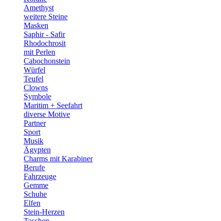
Amethyst
weitere Steine
Masken
Saphir - Safir
Rhodochrosit
mit Perlen
Cabochonstein
Würfel
Teufel
Clowns
Symbole
Maritim + Seefahrt
diverse Motive
Partner
Sport
Musik
Ägypten
Charms mit Karabiner
Berufe
Fahrzeuge
Gemme
Schuhe
Elfen
Stein-Herzen
Taschen