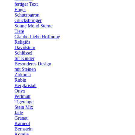
fertiger Text
Engel
Schutzpatron
Glücksbringer
Sonne Mond Sterne
Tiere
Glaube Liebe Hoffnung
Religiös
Davidstern
Schlüssel
für Kinder
Besonderes Design
mit Steinen
Zirkonia
Rubin
Bergkristall
Onyx
Perlmutt
Tigerauge
Stein Mix
Jade
Granat
Karneol
Bernstein
Koralle