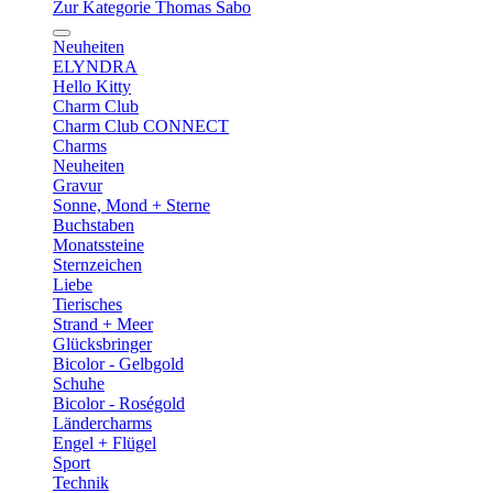
Zur Kategorie Thomas Sabo
Neuheiten
ELYNDRA
Hello Kitty
Charm Club
Charm Club CONNECT
Charms
Neuheiten
Gravur
Sonne, Mond + Sterne
Buchstaben
Monatssteine
Sternzeichen
Liebe
Tierisches
Strand + Meer
Glücksbringer
Bicolor - Gelbgold
Schuhe
Bicolor - Roségold
Ländercharms
Engel + Flügel
Sport
Technik