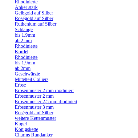
Rhodinierte
Anker stark
Gelbgold auf Silber
Roségold auf Silber
Ruthenium auf Silber
Schlange
bis 1,9mm
ab 2 mm
Rhodinierte
Kordel
Rhodinierte
bis 1,9mm
ab 2mm
Geschwärzte
Mittelteil Colliers
Erbse
Erbsenmuster 2 mm rhodiniert
Erbsenmuster 2 mm
Erbsenmuster 2,5 mm rhodiniert
Erbsenmuster 3 mm
Roségold auf Silber
weitere Kettenmuster
Kugel
Königskette
Charms Rundanker