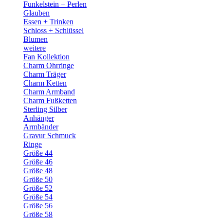
Funkelstein + Perlen
Glauben
Essen + Trinken
Schloss + Schlüssel
Blumen
weitere
Fan Kollektion
Charm Ohrringe
Charm Träger
Charm Ketten
Charm Armband
Charm Fußketten
Sterling Silber
Anhänger
Armbänder
Gravur Schmuck
Ringe
Größe 44
Größe 46
Größe 48
Größe 50
Größe 52
Größe 54
Größe 56
Größe 58