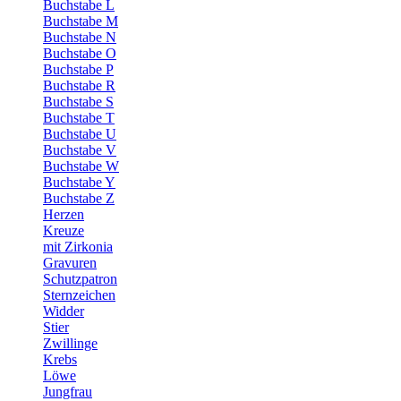
Buchstabe L
Buchstabe M
Buchstabe N
Buchstabe O
Buchstabe P
Buchstabe R
Buchstabe S
Buchstabe T
Buchstabe U
Buchstabe V
Buchstabe W
Buchstabe Y
Buchstabe Z
Herzen
Kreuze
mit Zirkonia
Gravuren
Schutzpatron
Sternzeichen
Widder
Stier
Zwillinge
Krebs
Löwe
Jungfrau