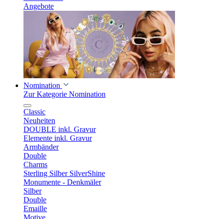
Angebote
Nomination
Zur Kategorie Nomination
Classic
Neuheiten
DOUBLE inkl. Gravur
Elemente inkl. Gravur
Armbänder
Double
Charms
Sterling Silber SilverShine
Monumente - Denkmäler
Silber
Double
Emaille
Motive