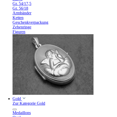
Gr. 54/17,5
Gr. 56/18
Armbänder
Ketten
Geschenkverpackung
Zehenringe
Figuren
Gold
Zur Kategorie Gold
Medaillons