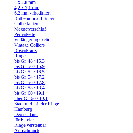
4 x 2,8 mm
4,2 x 5,1 mm
6,2 mm - rhodiniert
Ruthenium auf Silber
Collierketten
Magnetverschluß
Perlenkette
Verlängerungskette
Vintage Colliers
Rosenkranz
Ringe
bis Gr. 48 / 15,3
bis Gr. 50 / 15,9
bis Gr. 52 / 16,5
bis Gr. 54 / 17,2
bis Gr. 56 / 17,8
bis Gr. 58 / 18,4
bis Gr. 60 / 19,1
über Gr. 60 / 19,1
Stadt und Länder Ringe
Hamburg
Deutschland
für Kinder
Ringe verstellbar
Armschmuck