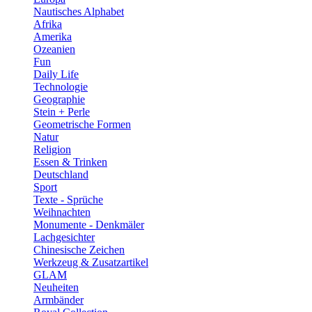
Nautisches Alphabet
Afrika
Amerika
Ozeanien
Fun
Daily Life
Technologie
Geographie
Stein + Perle
Geometrische Formen
Natur
Religion
Essen & Trinken
Deutschland
Sport
Texte - Sprüche
Weihnachten
Monumente - Denkmäler
Lachgesichter
Chinesische Zeichen
Werkzeug & Zusatzartikel
GLAM
Neuheiten
Armbänder