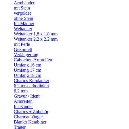
Armbänder
mit Stein
vergoldet
ohne Stein
für Männer
Weitanker
Weitanker 1,8 x 1,8 mm
Weitanker 2,2 x 2,2 mm
mit Perle
Gekordelt
Verlängerung
Cabochon Armreifen
Umfang 16 cm
Umfang 17 cm
Umfang 18 cm
Charms Rundanker
6,2 mm - rhodiniert
6,2 mm
Gravur / Ident
Armreifen
für Kinder
Charms + Zubehör
Charmanhänger
Blanko Karabiner
Träger