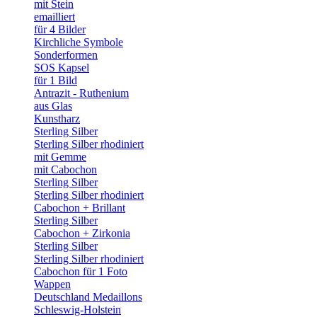
mit Stein
emailliert
für 4 Bilder
Kirchliche Symbole
Sonderformen
SOS Kapsel
für 1 Bild
Antrazit - Ruthenium
aus Glas
Kunstharz
Sterling Silber
Sterling Silber rhodiniert
mit Gemme
mit Cabochon
Sterling Silber
Sterling Silber rhodiniert
Cabochon + Brillant
Sterling Silber
Cabochon + Zirkonia
Sterling Silber
Sterling Silber rhodiniert
Cabochon für 1 Foto
Wappen
Deutschland Medaillons
Schleswig-Holstein