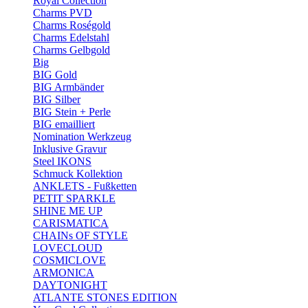
Royal Collection
Charms PVD
Charms Roségold
Charms Edelstahl
Charms Gelbgold
Big
BIG Gold
BIG Armbänder
BIG Silber
BIG Stein + Perle
BIG emailliert
Nomination Werkzeug
Inklusive Gravur
Steel IKONS
Schmuck Kollektion
ANKLETS - Fußketten
PETIT SPARKLE
SHINE ME UP
CARISMATICA
CHAINs OF STYLE
LOVECLOUD
COSMICLOVE
ARMONICA
DAYTONIGHT
ATLANTE STONES EDITION