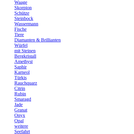
Waage
Skorpion
Schütze
Steinbock
Wassermann
Fische
Tiere
Diamanten & Brillianten
Würfel
mit Steinen
Bergkristall
Amethyst
Saphir
Karneol
Türkis
Rauchquarz
Citrin
Rubin
Smaragd
Jade
Granat
Onyx
Opal
weitere
Seefahrt