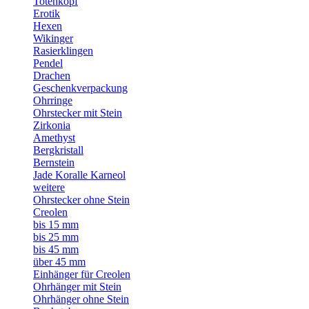
Totenkopf
Erotik
Hexen
Wikinger
Rasierklingen
Pendel
Drachen
Geschenkverpackung
Ohrringe
Ohrstecker mit Stein
Zirkonia
Amethyst
Bergkristall
Bernstein
Jade Koralle Karneol
weitere
Ohrstecker ohne Stein
Creolen
bis 15 mm
bis 25 mm
bis 45 mm
über 45 mm
Einhänger für Creolen
Ohrhänger mit Stein
Ohrhänger ohne Stein