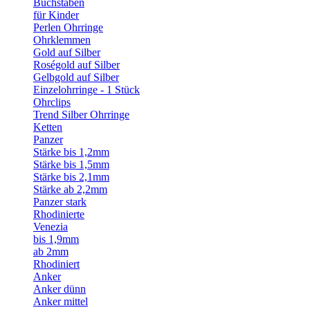
Buchstaben
für Kinder
Perlen Ohrringe
Ohrklemmen
Gold auf Silber
Roségold auf Silber
Gelbgold auf Silber
Einzelohrringe - 1 Stück
Ohrclips
Trend Silber Ohrringe
Ketten
Panzer
Stärke bis 1,2mm
Stärke bis 1,5mm
Stärke bis 2,1mm
Stärke ab 2,2mm
Panzer stark
Rhodinierte
Venezia
bis 1,9mm
ab 2mm
Rhodiniert
Anker
Anker dünn
Anker mittel