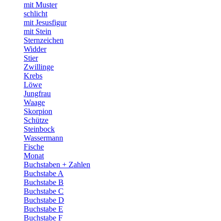
mit Muster
schlicht
mit Jesusfigur
mit Stein
Sternzeichen
Widder
Stier
Zwillinge
Krebs
Löwe
Jungfrau
Waage
Skorpion
Schütze
Steinbock
Wassermann
Fische
Monat
Buchstaben + Zahlen
Buchstabe A
Buchstabe B
Buchstabe C
Buchstabe D
Buchstabe E
Buchstabe F