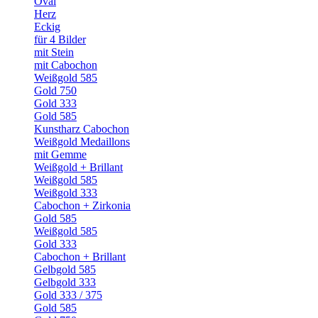
Oval
Herz
Eckig
für 4 Bilder
mit Stein
mit Cabochon
Weißgold 585
Gold 750
Gold 333
Gold 585
Kunstharz Cabochon
Weißgold Medaillons
mit Gemme
Weißgold + Brillant
Weißgold 585
Weißgold 333
Cabochon + Zirkonia
Gold 585
Weißgold 585
Gold 333
Cabochon + Brillant
Gelbgold 585
Gelbgold 333
Gold 333 / 375
Gold 585