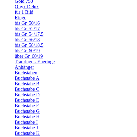
Gold 750
Onyx Delux
für 1 Bild
Ringe
bis Gr. 50/16
bis Gr. 52/17
bis Gr. 54/17,5
bis Gr. 56/18
bis Gr. 58/18,5
bis Gr. 60/19
über Gr. 60/19
Trauringe - Eheringe
Anhänger
Buchstaben
Buchstabe A
Buchstabe B
Buchstabe C
Buchstabe D
Buchstabe E
Buchstabe F
Buchstabe G
Buchstabe H
Buchstabe I
Buchstabe J
Buchstabe K