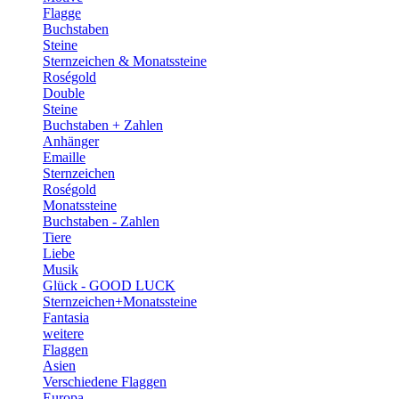
Flagge
Buchstaben
Steine
Sternzeichen & Monatssteine
Roségold
Double
Steine
Buchstaben + Zahlen
Anhänger
Emaille
Sternzeichen
Roségold
Monatssteine
Buchstaben - Zahlen
Tiere
Liebe
Musik
Glück - GOOD LUCK
Sternzeichen+Monatssteine
Fantasia
weitere
Flaggen
Asien
Verschiedene Flaggen
Europa