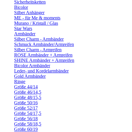
Sicherheitsketten
Bicolor
Silber Anhänger
ME - für Me & moments
Murano / Kristall / Glas
Star Wars
Armbänder
Silber Charm - Armbänder
Schmuck Armbänder/Armreifen
Silber Charm - Armreifen
ROSE Armbänder + Armreifen
SHINE Armbänder + Armreifen
Bicolor Armbänder
Leder- und Kordelarmbänder
Gold Armbänder
Ringe
Größe 44/14
Größe 46/14,5
Größe 48/15,5
Größe 50/16
Größe 52/17
Größe 54/17,5
Größe 56/18
Größe 58/18,5
Größe 60/19