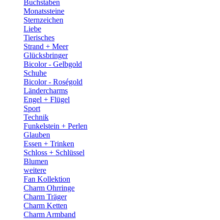
Buchstaben
Monatssteine
Sternzeichen
Liebe
Tierisches
Strand + Meer
Glücksbringer
Bicolor - Gelbgold
Schuhe
Bicolor - Roségold
Ländercharms
Engel + Flügel
Sport
Technik
Funkelstein + Perlen
Glauben
Essen + Trinken
Schloss + Schlüssel
Blumen
weitere
Fan Kollektion
Charm Ohrringe
Charm Träger
Charm Ketten
Charm Armband