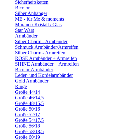
Sicherheitsketten
Bicolor
Silber Anhänger
ME - für Me & moments
Murano / Kristall / Glas
Star Wars
Armbänder
Silber Charm - Armbänder
Schmuck Armbänder/Armreifen
Silber Charm - Armreifen
ROSE Armbänder + Armreifen
SHINE Armbänder + Armreifen
Bicolor Armbänder
Leder- und Kordelarmbänder
Gold Armbänder
Ringe
Größe 44/14
Größe 46/14,5
Größe 48/15,5
Größe 50/16
Größe 52/17
Größe 54/17,5
Größe 56/18
Größe 58/18,5
Größe 60/19