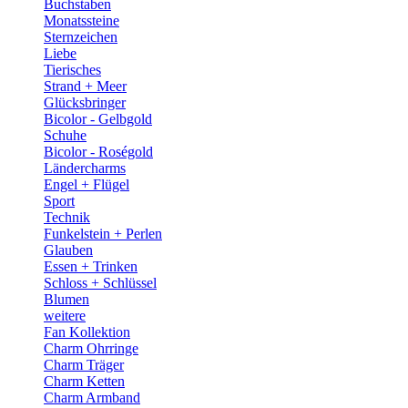
Buchstaben
Monatssteine
Sternzeichen
Liebe
Tierisches
Strand + Meer
Glücksbringer
Bicolor - Gelbgold
Schuhe
Bicolor - Roségold
Ländercharms
Engel + Flügel
Sport
Technik
Funkelstein + Perlen
Glauben
Essen + Trinken
Schloss + Schlüssel
Blumen
weitere
Fan Kollektion
Charm Ohrringe
Charm Träger
Charm Ketten
Charm Armband