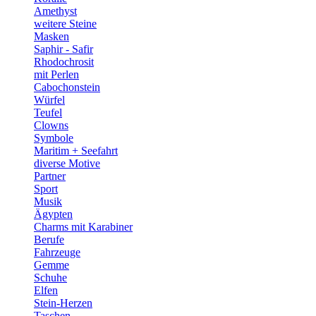
Amethyst
weitere Steine
Masken
Saphir - Safir
Rhodochrosit
mit Perlen
Cabochonstein
Würfel
Teufel
Clowns
Symbole
Maritim + Seefahrt
diverse Motive
Partner
Sport
Musik
Ägypten
Charms mit Karabiner
Berufe
Fahrzeuge
Gemme
Schuhe
Elfen
Stein-Herzen
Taschen