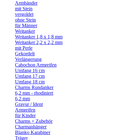
Armbänder
mit Stein
vergoldet
ohne Stein
für Männer
Weitanker
Weitanker 1,8 x 1,8 mm
Weitanker 2,2 x 2,2 mm
mit Perle
Gekordelt
Verlängerung
Cabochon Armreifen
Umfang 16 cm
Umfang 17 cm
Umfang 18 cm
Charms Rundanker
6,2 mm - rhodiniert
6,2 mm
Gravur / Ident
Armreifen
für Kinder
Charms + Zubehör
Charmanhänger
Blanko Karabiner
Träger