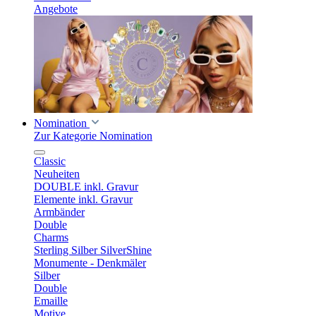
Angebote
Nomination
Zur Kategorie Nomination
Classic
Neuheiten
DOUBLE inkl. Gravur
Elemente inkl. Gravur
Armbänder
Double
Charms
Sterling Silber SilverShine
Monumente - Denkmäler
Silber
Double
Emaille
Motive