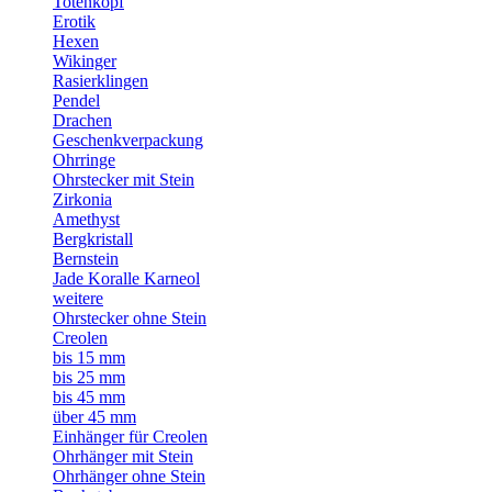
Totenkopf
Erotik
Hexen
Wikinger
Rasierklingen
Pendel
Drachen
Geschenkverpackung
Ohrringe
Ohrstecker mit Stein
Zirkonia
Amethyst
Bergkristall
Bernstein
Jade Koralle Karneol
weitere
Ohrstecker ohne Stein
Creolen
bis 15 mm
bis 25 mm
bis 45 mm
über 45 mm
Einhänger für Creolen
Ohrhänger mit Stein
Ohrhänger ohne Stein