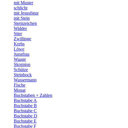
mit Muster
schlicht
mit Jesusfigur
mit Stein
Sternzeichen
Widder
Stier
Zwillinge
Krebs
Löwe
Jungfrau
Waage
Skorpion
Schütze
Steinbock
Wassermann
Fische
Monat
Buchstaben + Zahlen
Buchstabe A
Buchstabe B
Buchstabe C
Buchstabe D
Buchstabe E
Buchstabe F