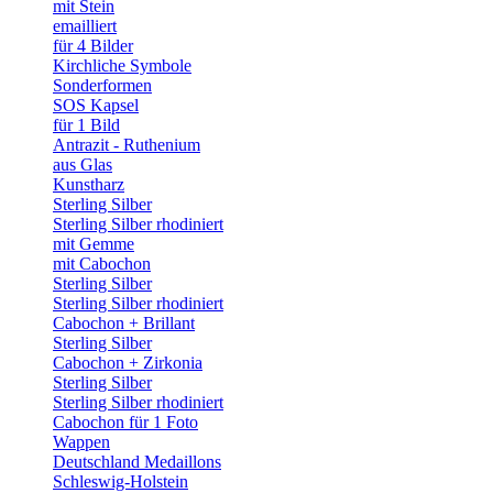
mit Stein
emailliert
für 4 Bilder
Kirchliche Symbole
Sonderformen
SOS Kapsel
für 1 Bild
Antrazit - Ruthenium
aus Glas
Kunstharz
Sterling Silber
Sterling Silber rhodiniert
mit Gemme
mit Cabochon
Sterling Silber
Sterling Silber rhodiniert
Cabochon + Brillant
Sterling Silber
Cabochon + Zirkonia
Sterling Silber
Sterling Silber rhodiniert
Cabochon für 1 Foto
Wappen
Deutschland Medaillons
Schleswig-Holstein