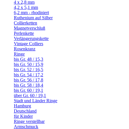
4 x 2,8 mm
4,2 x 5,1 mm
6,2 mm - rhodiniert
Ruthenium auf Silber
Collierketten
Magnetverschluß
Perlenkette
Verlängerungskette
Vintage Colliers
Rosenkranz
Ringe
bis Gr. 48 / 15,3
bis Gr. 50 / 15,9
bis Gr. 52 / 16,5
bis Gr. 54 / 17,2
bis Gr. 56 / 17,8
bis Gr. 58 / 18,4
bis Gr. 60 / 19,1
über Gr. 60 / 19,1
Stadt und Länder Ringe
Hamburg
Deutschland
für Kinder
Ringe verstellbar
Armschmuck