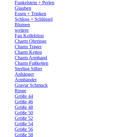
Funkelstein + Perlen
Glauben
Essen + Trinken
Schloss + Schlüssel
Blumen
weitere
Fan Kollektion
Charm Ohrringe
Charm Träger
Charm Ketten
Charm Armband
Charm Fußketten
Sterling Silber
Anhänger
Armbänder
Gravur Schmuck
Ringe
Größe 44
Größe 46
Größe 48
Größe 50
Größe 52
Größe 54
Größe 56
Größe 58