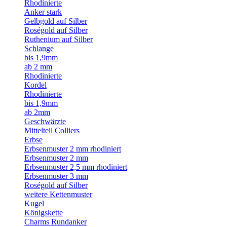
Rhodinierte
Anker stark
Gelbgold auf Silber
Roségold auf Silber
Ruthenium auf Silber
Schlange
bis 1,9mm
ab 2 mm
Rhodinierte
Kordel
Rhodinierte
bis 1,9mm
ab 2mm
Geschwärzte
Mittelteil Colliers
Erbse
Erbsenmuster 2 mm rhodiniert
Erbsenmuster 2 mm
Erbsenmuster 2,5 mm rhodiniert
Erbsenmuster 3 mm
Roségold auf Silber
weitere Kettenmuster
Kugel
Königskette
Charms Rundanker