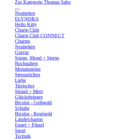
Zur Kategorie Thomas Sabo
Neuheiten
ELYNDRA
Hello Kitty
Charm Club
Charm Club CONNECT
Charms
Neuheiten
Gravur
Sonne, Mond + Sterne
Buchstaben
Monatssteine
Sternzeichen
Liebe
Tierisches
Strand + Meer
Glücksbringer
Bicolor - Gelbgold
Schuhe
Bicolor - Roségold
Ländercharms
Engel + Flügel
Sport
Technik