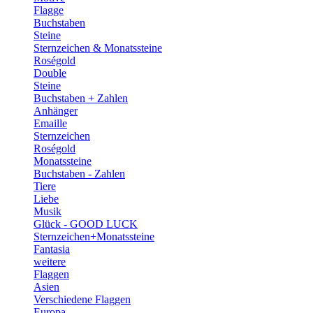
Flagge
Buchstaben
Steine
Sternzeichen & Monatssteine
Roségold
Double
Steine
Buchstaben + Zahlen
Anhänger
Emaille
Sternzeichen
Roségold
Monatssteine
Buchstaben - Zahlen
Tiere
Liebe
Musik
Glück - GOOD LUCK
Sternzeichen+Monatssteine
Fantasia
weitere
Flaggen
Asien
Verschiedene Flaggen
Europa