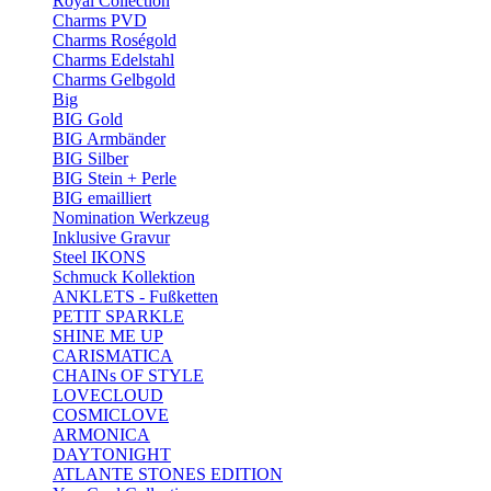
Royal Collection
Charms PVD
Charms Roségold
Charms Edelstahl
Charms Gelbgold
Big
BIG Gold
BIG Armbänder
BIG Silber
BIG Stein + Perle
BIG emailliert
Nomination Werkzeug
Inklusive Gravur
Steel IKONS
Schmuck Kollektion
ANKLETS - Fußketten
PETIT SPARKLE
SHINE ME UP
CARISMATICA
CHAINs OF STYLE
LOVECLOUD
COSMICLOVE
ARMONICA
DAYTONIGHT
ATLANTE STONES EDITION