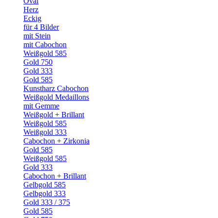
Oval
Herz
Eckig
für 4 Bilder
mit Stein
mit Cabochon
Weißgold 585
Gold 750
Gold 333
Gold 585
Kunstharz Cabochon
Weißgold Medaillons
mit Gemme
Weißgold + Brillant
Weißgold 585
Weißgold 333
Cabochon + Zirkonia
Gold 585
Weißgold 585
Gold 333
Cabochon + Brillant
Gelbgold 585
Gelbgold 333
Gold 333 / 375
Gold 585