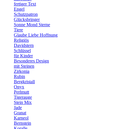
fertiger Text
Engel
Schutzpatron
Glücksbringer
Sonne Mond Sterne
Tiere
Glaube Liebe Hoffnung
Religiös
Davidstern
Schlüssel
für Kinder
Besonderes Design
mit Steinen
Zirkonia
Rubin
Bergkristall
Onyx
Perlmutt
Tigerauge
Stein Mix
Jade
Granat
Karneol
Bernstein
Koralle