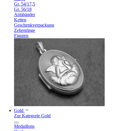
Gr. 54/17,5
Gr. 56/18
Armbänder
Ketten
Geschenkverpackung
Zehenringe
Figuren
Gold
Zur Kategorie Gold
Medaillons