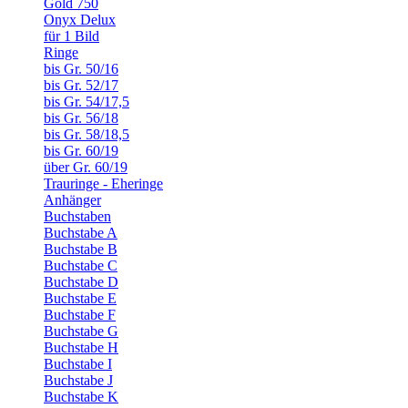
Gold 750
Onyx Delux
für 1 Bild
Ringe
bis Gr. 50/16
bis Gr. 52/17
bis Gr. 54/17,5
bis Gr. 56/18
bis Gr. 58/18,5
bis Gr. 60/19
über Gr. 60/19
Trauringe - Eheringe
Anhänger
Buchstaben
Buchstabe A
Buchstabe B
Buchstabe C
Buchstabe D
Buchstabe E
Buchstabe F
Buchstabe G
Buchstabe H
Buchstabe I
Buchstabe J
Buchstabe K