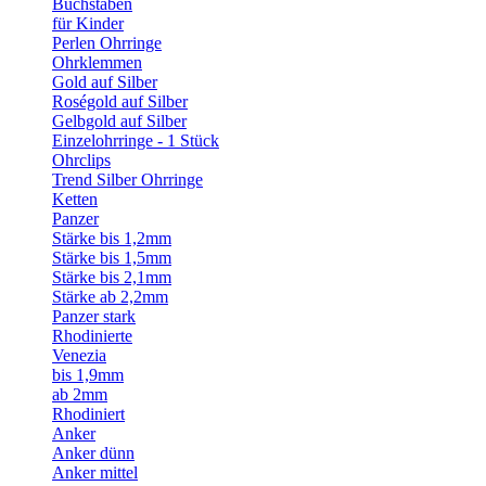
Buchstaben
für Kinder
Perlen Ohrringe
Ohrklemmen
Gold auf Silber
Roségold auf Silber
Gelbgold auf Silber
Einzelohrringe - 1 Stück
Ohrclips
Trend Silber Ohrringe
Ketten
Panzer
Stärke bis 1,2mm
Stärke bis 1,5mm
Stärke bis 2,1mm
Stärke ab 2,2mm
Panzer stark
Rhodinierte
Venezia
bis 1,9mm
ab 2mm
Rhodiniert
Anker
Anker dünn
Anker mittel