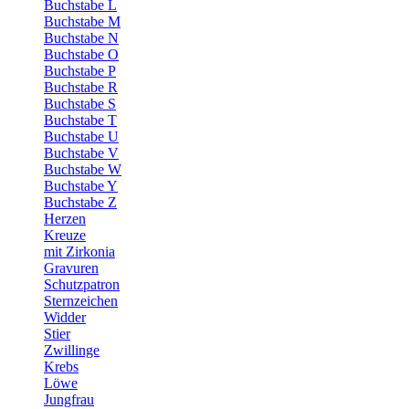
Buchstabe L
Buchstabe M
Buchstabe N
Buchstabe O
Buchstabe P
Buchstabe R
Buchstabe S
Buchstabe T
Buchstabe U
Buchstabe V
Buchstabe W
Buchstabe Y
Buchstabe Z
Herzen
Kreuze
mit Zirkonia
Gravuren
Schutzpatron
Sternzeichen
Widder
Stier
Zwillinge
Krebs
Löwe
Jungfrau