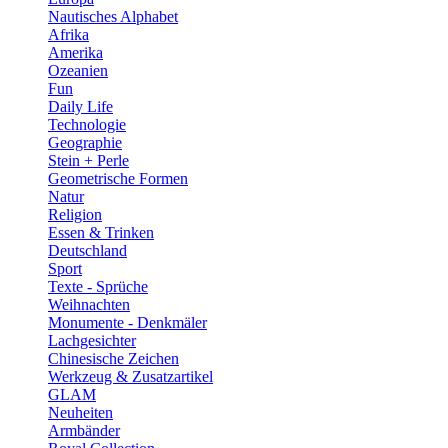
Nautisches Alphabet
Afrika
Amerika
Ozeanien
Fun
Daily Life
Technologie
Geographie
Stein + Perle
Geometrische Formen
Natur
Religion
Essen & Trinken
Deutschland
Sport
Texte - Sprüche
Weihnachten
Monumente - Denkmäler
Lachgesichter
Chinesische Zeichen
Werkzeug & Zusatzartikel
GLAM
Neuheiten
Armbänder