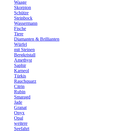
Waage
Skorpion
Schütze
Steinbock
Wassermann
Fische
Tiere
Diamanten & Brillianten
Würfel
mit Steinen
Bergkristall
Amethyst
Saphir
Karneol
Türkis
Rauchquarz
Citrin
Rubin
Smaragd
Jade
Granat
Onyx
Opal
weitere
Seefahrt