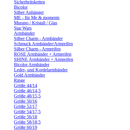
Sicherheitsketten
Bicolor
Silber Anhänger
ME - für Me & moments
Murano / Kristall / Glas
Star Wars
Armbänder
Silber Charm - Armbänder
Schmuck Armbänder/Armreifen
Silber Charm - Armreifen
ROSE Armbänder + Armreifen
SHINE Armbänder + Armreifen
Bicolor Armbänder
Leder- und Kordelarmbänder
Gold Armbänder
Ringe
Größe 44/14
Größe 46/14,5
Größe 48/15,5
Größe 50/16
Größe 52/17
Größe 54/17,5
Größe 56/18
Größe 58/18,5
Größe 60/19