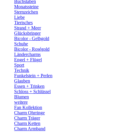
Buchstaben
Monatssteine
Sternzeichen
Liebe
Tierisches
Strand + Meer
Glücksbringer
Bicolor - Gelbgold
Schuhe
Bicolor - Roségold
Ländercharms
Engel + Flügel
Sport
Technik
Funkelstein + Perlen
Glauben
Essen + Trinken
Schloss + Schlüssel
Blumen
weitere
Fan Kollektion
Charm Ohrringe
Charm Träger
Charm Ketten
Charm Armband