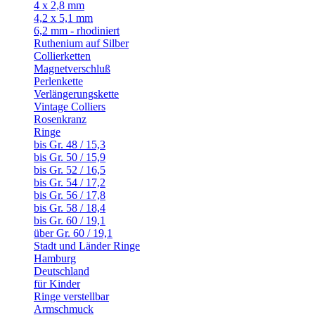
4 x 2,8 mm
4,2 x 5,1 mm
6,2 mm - rhodiniert
Ruthenium auf Silber
Collierketten
Magnetverschluß
Perlenkette
Verlängerungskette
Vintage Colliers
Rosenkranz
Ringe
bis Gr. 48 / 15,3
bis Gr. 50 / 15,9
bis Gr. 52 / 16,5
bis Gr. 54 / 17,2
bis Gr. 56 / 17,8
bis Gr. 58 / 18,4
bis Gr. 60 / 19,1
über Gr. 60 / 19,1
Stadt und Länder Ringe
Hamburg
Deutschland
für Kinder
Ringe verstellbar
Armschmuck