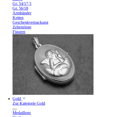
Gr. 54/17,5
Gr. 56/18
Armbänder
Ketten
Geschenkverpackung
Zehenringe
Figuren
Gold
Zur Kategorie Gold
Medaillons