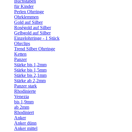
Buchstaben
für Kinder
Perlen Ohrringe
Ohrklemmen
Gold auf Silber
Roségold auf Silber
Gelbgold auf Silber
Einzelohrringe - 1 Stück
Ohrclips
Trend Silber Ohrringe
Ketten
Panzer
Stärke bis 1,2mm
Stärke bis 1,5mm
Stärke bis 2,1mm
Stärke ab 2,2mm
Panzer stark
Rhodinierte
Venezia
bis 1,9mm
ab 2mm
Rhodiniert
Anker
Anker dünn
Anker mittel