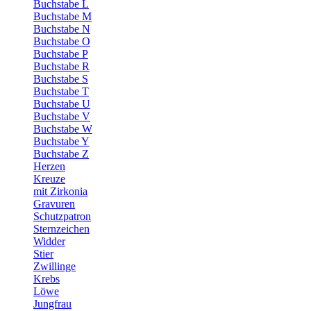
Buchstabe L
Buchstabe M
Buchstabe N
Buchstabe O
Buchstabe P
Buchstabe R
Buchstabe S
Buchstabe T
Buchstabe U
Buchstabe V
Buchstabe W
Buchstabe Y
Buchstabe Z
Herzen
Kreuze
mit Zirkonia
Gravuren
Schutzpatron
Sternzeichen
Widder
Stier
Zwillinge
Krebs
Löwe
Jungfrau