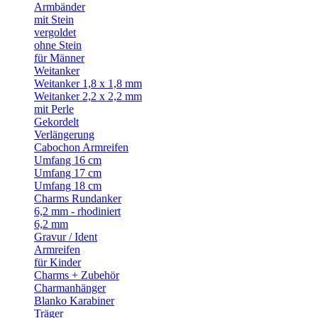
Armbänder
mit Stein
vergoldet
ohne Stein
für Männer
Weitanker
Weitanker 1,8 x 1,8 mm
Weitanker 2,2 x 2,2 mm
mit Perle
Gekordelt
Verlängerung
Cabochon Armreifen
Umfang 16 cm
Umfang 17 cm
Umfang 18 cm
Charms Rundanker
6,2 mm - rhodiniert
6,2 mm
Gravur / Ident
Armreifen
für Kinder
Charms + Zubehör
Charmanhänger
Blanko Karabiner
Träger