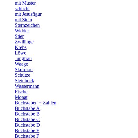
mit Muster
schlicht
mit Jesusfigur
mit Stein
Sternzeichen
Widder
Stier
Zwillinge
Krebs
Löwe
Jungfrau
Waage
Skorpion
Schütze
Steinbock
Wassermann
Fische
Monat
Buchstaben + Zahlen
Buchstabe A
Buchstabe B
Buchstabe C
Buchstabe D
Buchstabe E
Buchstabe F