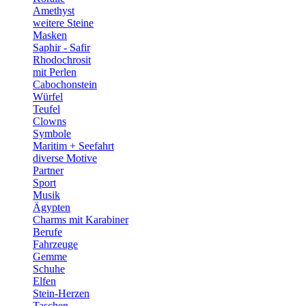
Amethyst
weitere Steine
Masken
Saphir - Safir
Rhodochrosit
mit Perlen
Cabochonstein
Würfel
Teufel
Clowns
Symbole
Maritim + Seefahrt
diverse Motive
Partner
Sport
Musik
Ägypten
Charms mit Karabiner
Berufe
Fahrzeuge
Gemme
Schuhe
Elfen
Stein-Herzen
Taschen