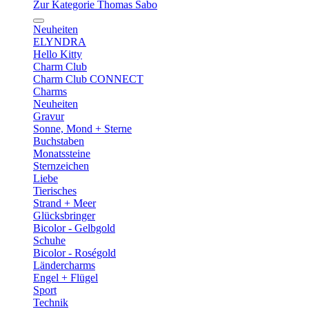
Zur Kategorie Thomas Sabo
Neuheiten
ELYNDRA
Hello Kitty
Charm Club
Charm Club CONNECT
Charms
Neuheiten
Gravur
Sonne, Mond + Sterne
Buchstaben
Monatssteine
Sternzeichen
Liebe
Tierisches
Strand + Meer
Glücksbringer
Bicolor - Gelbgold
Schuhe
Bicolor - Roségold
Ländercharms
Engel + Flügel
Sport
Technik