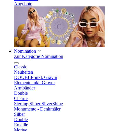
Angebote
Nomination
Zur Kategorie Nomination
Classic
Neuheiten
DOUBLE inkl. Gravur
Elemente inkl. Gravur
Armbänder
Double
Charms
Sterling Silber SilverShine
Monumente - Denkmäler
Silber
Double
Emaille
Motive