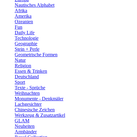
Nautisches Alphabet
Afrika
Amerika
Ozeanien
Fun
Daily Life
Technologie
Geographie
Stein + Perle
Geometrische Formen
Natur
Religion
Essen & Trinken
Deutschland
Sport
Texte - Sprüche
Weihnachten
Monumente - Denkmäler
Lachgesichter
Chinesische Zeichen
Werkzeug & Zusatzartikel
GLAM
Neuheiten
Armbänder