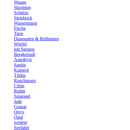
Waage
Skorpion
Schütze
Steinbock
Wassermann
Fische
Tiere
Diamanten & Brillianten
Würfel
mit Steinen
Bergkristall
Amethyst
Saphir
Karneol
Türkis
Rauchquarz
Citrin
Rubin
Smaragd
Jade
Granat
Onyx
Opal
weitere
Seefahrt