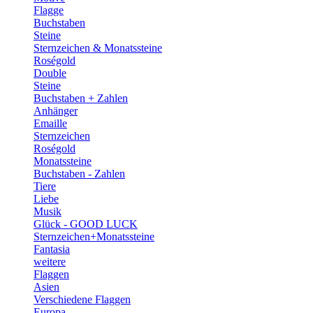
Flagge
Buchstaben
Steine
Sternzeichen & Monatssteine
Roségold
Double
Steine
Buchstaben + Zahlen
Anhänger
Emaille
Sternzeichen
Roségold
Monatssteine
Buchstaben - Zahlen
Tiere
Liebe
Musik
Glück - GOOD LUCK
Sternzeichen+Monatssteine
Fantasia
weitere
Flaggen
Asien
Verschiedene Flaggen
Europa