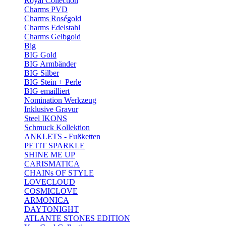
Royal Collection
Charms PVD
Charms Roségold
Charms Edelstahl
Charms Gelbgold
Big
BIG Gold
BIG Armbänder
BIG Silber
BIG Stein + Perle
BIG emailliert
Nomination Werkzeug
Inklusive Gravur
Steel IKONS
Schmuck Kollektion
ANKLETS - Fußketten
PETIT SPARKLE
SHINE ME UP
CARISMATICA
CHAINs OF STYLE
LOVECLOUD
COSMICLOVE
ARMONICA
DAYTONIGHT
ATLANTE STONES EDITION