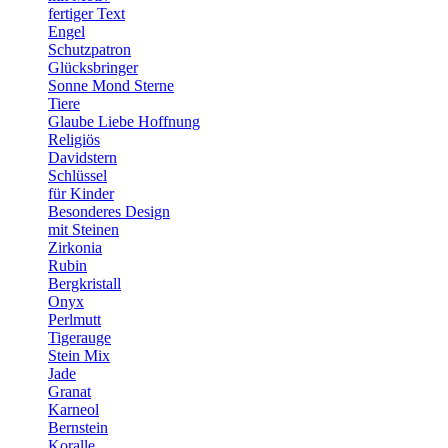
fertiger Text
Engel
Schutzpatron
Glücksbringer
Sonne Mond Sterne
Tiere
Glaube Liebe Hoffnung
Religiös
Davidstern
Schlüssel
für Kinder
Besonderes Design
mit Steinen
Zirkonia
Rubin
Bergkristall
Onyx
Perlmutt
Tigerauge
Stein Mix
Jade
Granat
Karneol
Bernstein
Koralle