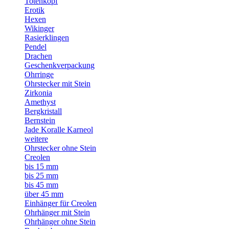
Totenkopf
Erotik
Hexen
Wikinger
Rasierklingen
Pendel
Drachen
Geschenkverpackung
Ohrringe
Ohrstecker mit Stein
Zirkonia
Amethyst
Bergkristall
Bernstein
Jade Koralle Karneol
weitere
Ohrstecker ohne Stein
Creolen
bis 15 mm
bis 25 mm
bis 45 mm
über 45 mm
Einhänger für Creolen
Ohrhänger mit Stein
Ohrhänger ohne Stein