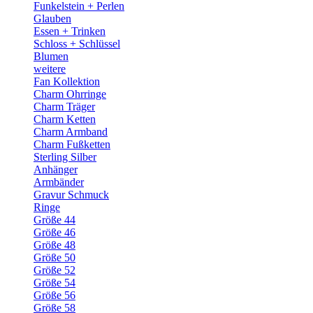
Funkelstein + Perlen
Glauben
Essen + Trinken
Schloss + Schlüssel
Blumen
weitere
Fan Kollektion
Charm Ohrringe
Charm Träger
Charm Ketten
Charm Armband
Charm Fußketten
Sterling Silber
Anhänger
Armbänder
Gravur Schmuck
Ringe
Größe 44
Größe 46
Größe 48
Größe 50
Größe 52
Größe 54
Größe 56
Größe 58