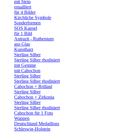
mit Stein
emailliert
für 4 Bilder
Kirchliche Symbole
Sonderformen
SOS Kapsel
für 1 Bild
Antrazit - Ruthenium
aus Glas
Kunstharz
Sterling Silber
Sterling Silber rhodiniert
mit Gemme
mit Cabochon
Sterling Silber
Sterling Silber rhodiniert
Cabochon + Brillant
Sterling Silber
Cabochon + Zirkonia
Sterling Silber
Sterling Silber rhodiniert
Cabochon für 1 Foto
Wappen
Deutschland Medaillons
Schleswig-Holstein