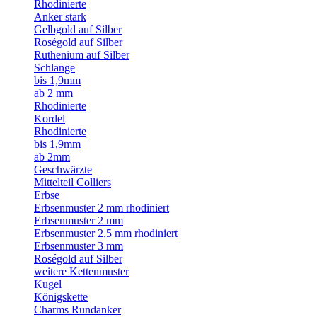
Rhodinierte
Anker stark
Gelbgold auf Silber
Roségold auf Silber
Ruthenium auf Silber
Schlange
bis 1,9mm
ab 2 mm
Rhodinierte
Kordel
Rhodinierte
bis 1,9mm
ab 2mm
Geschwärzte
Mittelteil Colliers
Erbse
Erbsenmuster 2 mm rhodiniert
Erbsenmuster 2 mm
Erbsenmuster 2,5 mm rhodiniert
Erbsenmuster 3 mm
Roségold auf Silber
weitere Kettenmuster
Kugel
Königskette
Charms Rundanker