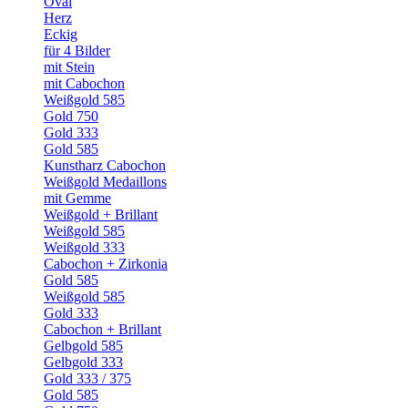
Oval
Herz
Eckig
für 4 Bilder
mit Stein
mit Cabochon
Weißgold 585
Gold 750
Gold 333
Gold 585
Kunstharz Cabochon
Weißgold Medaillons
mit Gemme
Weißgold + Brillant
Weißgold 585
Weißgold 333
Cabochon + Zirkonia
Gold 585
Weißgold 585
Gold 333
Cabochon + Brillant
Gelbgold 585
Gelbgold 333
Gold 333 / 375
Gold 585