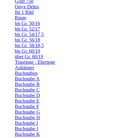
Gold 750
Onyx Delux
für 1 Bild
Ringe
bis Gr. 50/16
bis Gr. 52/17
bis Gr. 54/17,5
bis Gr. 56/18
bis Gr. 58/18,5
bis Gr. 60/19
über Gr. 60/19
Trauringe - Eheringe
Anhänger
Buchstaben
Buchstabe A
Buchstabe B
Buchstabe C
Buchstabe D
Buchstabe E
Buchstabe F
Buchstabe G
Buchstabe H
Buchstabe I
Buchstabe J
Buchstabe K