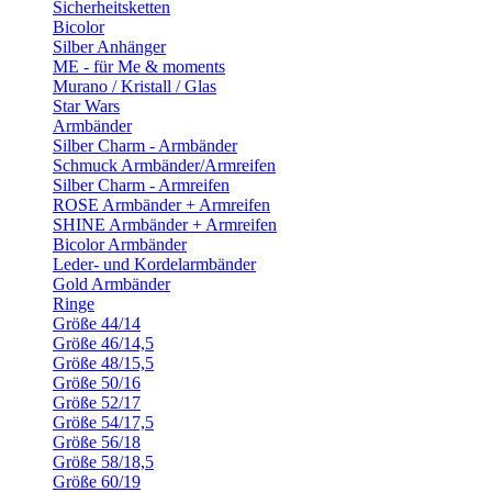
Sicherheitsketten
Bicolor
Silber Anhänger
ME - für Me & moments
Murano / Kristall / Glas
Star Wars
Armbänder
Silber Charm - Armbänder
Schmuck Armbänder/Armreifen
Silber Charm - Armreifen
ROSE Armbänder + Armreifen
SHINE Armbänder + Armreifen
Bicolor Armbänder
Leder- und Kordelarmbänder
Gold Armbänder
Ringe
Größe 44/14
Größe 46/14,5
Größe 48/15,5
Größe 50/16
Größe 52/17
Größe 54/17,5
Größe 56/18
Größe 58/18,5
Größe 60/19