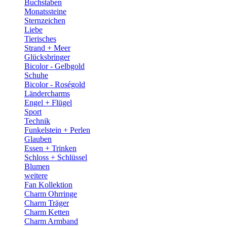
Buchstaben
Monatssteine
Sternzeichen
Liebe
Tierisches
Strand + Meer
Glücksbringer
Bicolor - Gelbgold
Schuhe
Bicolor - Roségold
Ländercharms
Engel + Flügel
Sport
Technik
Funkelstein + Perlen
Glauben
Essen + Trinken
Schloss + Schlüssel
Blumen
weitere
Fan Kollektion
Charm Ohrringe
Charm Träger
Charm Ketten
Charm Armband