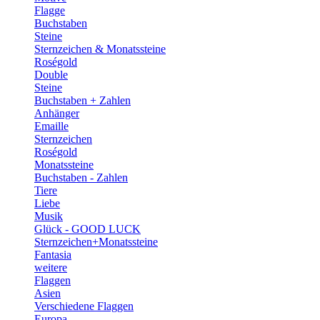
Flagge
Buchstaben
Steine
Sternzeichen & Monatssteine
Roségold
Double
Steine
Buchstaben + Zahlen
Anhänger
Emaille
Sternzeichen
Roségold
Monatssteine
Buchstaben - Zahlen
Tiere
Liebe
Musik
Glück - GOOD LUCK
Sternzeichen+Monatssteine
Fantasia
weitere
Flaggen
Asien
Verschiedene Flaggen
Europa