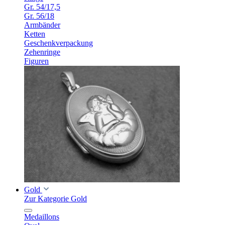
Gr. 54/17,5
Gr. 56/18
Armbänder
Ketten
Geschenkverpackung
Zehenringe
Figuren
Gold
Zur Kategorie Gold
Medaillons