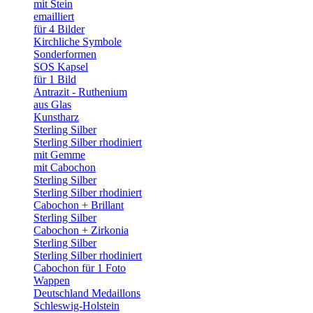
mit Stein
emailliert
für 4 Bilder
Kirchliche Symbole
Sonderformen
SOS Kapsel
für 1 Bild
Antrazit - Ruthenium
aus Glas
Kunstharz
Sterling Silber
Sterling Silber rhodiniert
mit Gemme
mit Cabochon
Sterling Silber
Sterling Silber rhodiniert
Cabochon + Brillant
Sterling Silber
Cabochon + Zirkonia
Sterling Silber
Sterling Silber rhodiniert
Cabochon für 1 Foto
Wappen
Deutschland Medaillons
Schleswig-Holstein