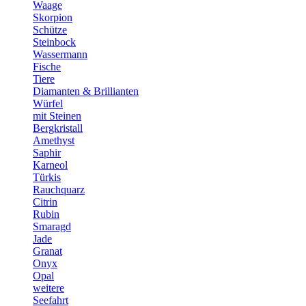
Waage
Skorpion
Schütze
Steinbock
Wassermann
Fische
Tiere
Diamanten & Brillianten
Würfel
mit Steinen
Bergkristall
Amethyst
Saphir
Karneol
Türkis
Rauchquarz
Citrin
Rubin
Smaragd
Jade
Granat
Onyx
Opal
weitere
Seefahrt