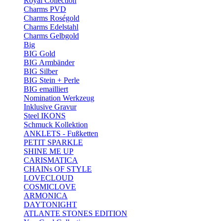
Royal Collection
Charms PVD
Charms Roségold
Charms Edelstahl
Charms Gelbgold
Big
BIG Gold
BIG Armbänder
BIG Silber
BIG Stein + Perle
BIG emailliert
Nomination Werkzeug
Inklusive Gravur
Steel IKONS
Schmuck Kollektion
ANKLETS - Fußketten
PETIT SPARKLE
SHINE ME UP
CARISMATICA
CHAINs OF STYLE
LOVECLOUD
COSMICLOVE
ARMONICA
DAYTONIGHT
ATLANTE STONES EDITION