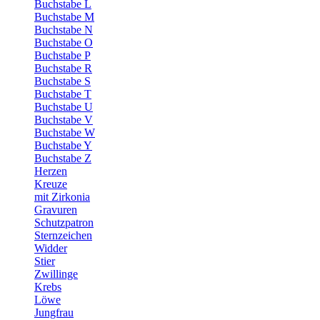
Buchstabe L
Buchstabe M
Buchstabe N
Buchstabe O
Buchstabe P
Buchstabe R
Buchstabe S
Buchstabe T
Buchstabe U
Buchstabe V
Buchstabe W
Buchstabe Y
Buchstabe Z
Herzen
Kreuze
mit Zirkonia
Gravuren
Schutzpatron
Sternzeichen
Widder
Stier
Zwillinge
Krebs
Löwe
Jungfrau