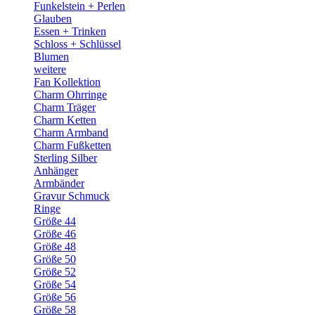
Funkelstein + Perlen
Glauben
Essen + Trinken
Schloss + Schlüssel
Blumen
weitere
Fan Kollektion
Charm Ohrringe
Charm Träger
Charm Ketten
Charm Armband
Charm Fußketten
Sterling Silber
Anhänger
Armbänder
Gravur Schmuck
Ringe
Größe 44
Größe 46
Größe 48
Größe 50
Größe 52
Größe 54
Größe 56
Größe 58