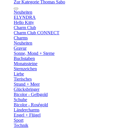
Zur Kategorie Thomas Sabo
Neuheiten
ELYNDRA
Hello Kitty
Charm Club
Charm Club CONNECT
Charms
Neuheiten
Gravur
Sonne, Mond + Sterne
Buchstaben
Monatssteine
Sternzeichen
Liebe
Tierisches
Strand + Meer
Glücksbringer
Bicolor - Gelbgold
Schuhe
Bicolor - Roségold
Ländercharms
Engel + Flügel
Sport
Technik