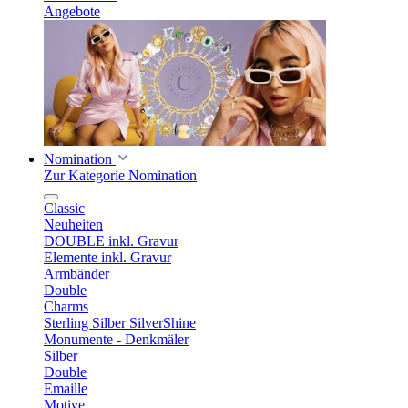
Angebote
Nomination
Zur Kategorie Nomination
Classic
Neuheiten
DOUBLE inkl. Gravur
Elemente inkl. Gravur
Armbänder
Double
Charms
Sterling Silber SilverShine
Monumente - Denkmäler
Silber
Double
Emaille
Motive