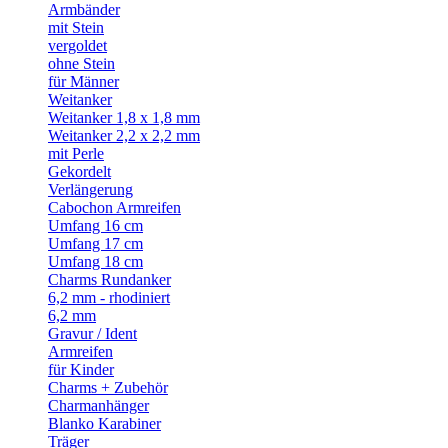
Armbänder
mit Stein
vergoldet
ohne Stein
für Männer
Weitanker
Weitanker 1,8 x 1,8 mm
Weitanker 2,2 x 2,2 mm
mit Perle
Gekordelt
Verlängerung
Cabochon Armreifen
Umfang 16 cm
Umfang 17 cm
Umfang 18 cm
Charms Rundanker
6,2 mm - rhodiniert
6,2 mm
Gravur / Ident
Armreifen
für Kinder
Charms + Zubehör
Charmanhänger
Blanko Karabiner
Träger