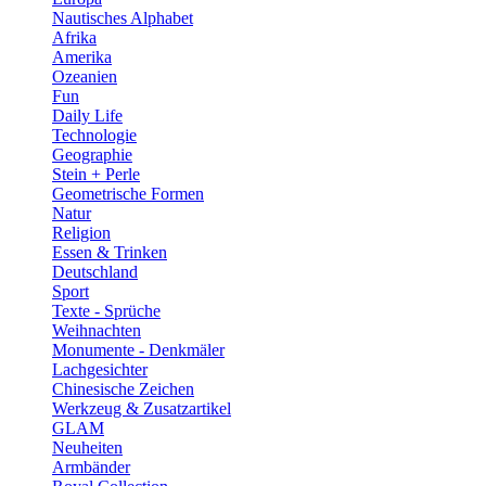
Nautisches Alphabet
Afrika
Amerika
Ozeanien
Fun
Daily Life
Technologie
Geographie
Stein + Perle
Geometrische Formen
Natur
Religion
Essen & Trinken
Deutschland
Sport
Texte - Sprüche
Weihnachten
Monumente - Denkmäler
Lachgesichter
Chinesische Zeichen
Werkzeug & Zusatzartikel
GLAM
Neuheiten
Armbänder