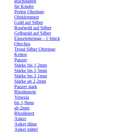
Buchstaben
für Kinder
Perlen Ohrringe
Ohrklemmen
Gold auf Silber
Roségold auf Silber
Gelbgold auf Silber
Einzelohrringe - 1 Stück
Ohrclips
Trend Silber Ohrringe
Ketten
Panzer
Stärke bis 1,2mm
Stärke bis 1,5mm
Stärke bis 2,1mm
Stärke ab 2,2mm
Panzer stark
Rhodinierte
Venezia
bis 1,9mm
ab 2mm
Rhodiniert
Anker
Anker dünn
Anker mittel