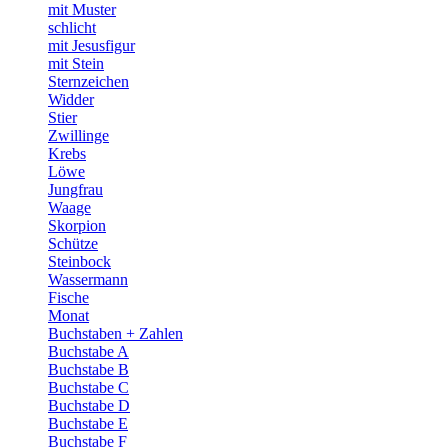
mit Muster
schlicht
mit Jesusfigur
mit Stein
Sternzeichen
Widder
Stier
Zwillinge
Krebs
Löwe
Jungfrau
Waage
Skorpion
Schütze
Steinbock
Wassermann
Fische
Monat
Buchstaben + Zahlen
Buchstabe A
Buchstabe B
Buchstabe C
Buchstabe D
Buchstabe E
Buchstabe F