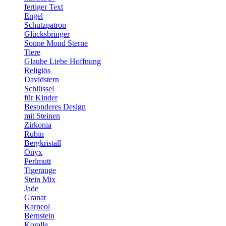
fertiger Text
Engel
Schutzpatron
Glücksbringer
Sonne Mond Sterne
Tiere
Glaube Liebe Hoffnung
Religiös
Davidstern
Schlüssel
für Kinder
Besonderes Design
mit Steinen
Zirkonia
Rubin
Bergkristall
Onyx
Perlmutt
Tigerauge
Stein Mix
Jade
Granat
Karneol
Bernstein
Koralle