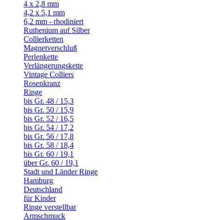
4 x 2,8 mm
4,2 x 5,1 mm
6,2 mm - rhodiniert
Ruthenium auf Silber
Collierketten
Magnetverschluß
Perlenkette
Verlängerungskette
Vintage Colliers
Rosenkranz
Ringe
bis Gr. 48 / 15,3
bis Gr. 50 / 15,9
bis Gr. 52 / 16,5
bis Gr. 54 / 17,2
bis Gr. 56 / 17,8
bis Gr. 58 / 18,4
bis Gr. 60 / 19,1
über Gr. 60 / 19,1
Stadt und Länder Ringe
Hamburg
Deutschland
für Kinder
Ringe verstellbar
Armschmuck