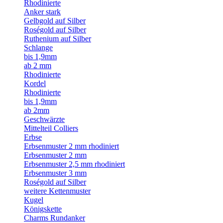
Rhodinierte
Anker stark
Gelbgold auf Silber
Roségold auf Silber
Ruthenium auf Silber
Schlange
bis 1,9mm
ab 2 mm
Rhodinierte
Kordel
Rhodinierte
bis 1,9mm
ab 2mm
Geschwärzte
Mittelteil Colliers
Erbse
Erbsenmuster 2 mm rhodiniert
Erbsenmuster 2 mm
Erbsenmuster 2,5 mm rhodiniert
Erbsenmuster 3 mm
Roségold auf Silber
weitere Kettenmuster
Kugel
Königskette
Charms Rundanker