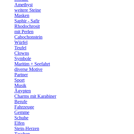
Amethyst
weitere Steine
Masken
Saphir - Safir
Rhodochrosit
mit Perlen
Cabochonstein
Würfel
Teufel
Clowns
Symbole
Maritim + Seefahrt
diverse Motive
Partner
Sport
Musik
Ägypten
Charms mit Karabiner
Berufe
Fahrzeuge
Gemme
Schuhe
Elfen
Stein-Herzen
Taschen