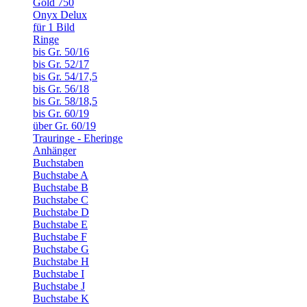
Gold 750
Onyx Delux
für 1 Bild
Ringe
bis Gr. 50/16
bis Gr. 52/17
bis Gr. 54/17,5
bis Gr. 56/18
bis Gr. 58/18,5
bis Gr. 60/19
über Gr. 60/19
Trauringe - Eheringe
Anhänger
Buchstaben
Buchstabe A
Buchstabe B
Buchstabe C
Buchstabe D
Buchstabe E
Buchstabe F
Buchstabe G
Buchstabe H
Buchstabe I
Buchstabe J
Buchstabe K