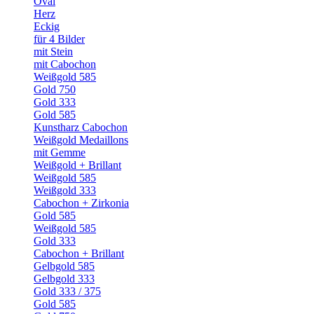
Oval
Herz
Eckig
für 4 Bilder
mit Stein
mit Cabochon
Weißgold 585
Gold 750
Gold 333
Gold 585
Kunstharz Cabochon
Weißgold Medaillons
mit Gemme
Weißgold + Brillant
Weißgold 585
Weißgold 333
Cabochon + Zirkonia
Gold 585
Weißgold 585
Gold 333
Cabochon + Brillant
Gelbgold 585
Gelbgold 333
Gold 333 / 375
Gold 585