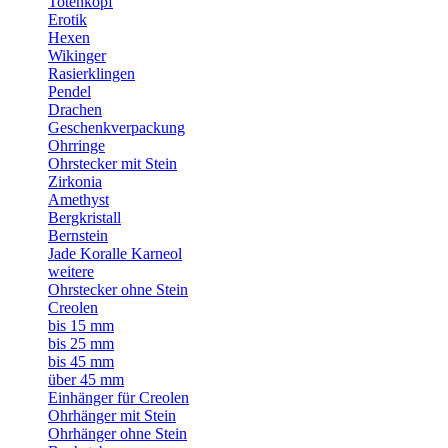
Totenkopf
Erotik
Hexen
Wikinger
Rasierklingen
Pendel
Drachen
Geschenkverpackung
Ohrringe
Ohrstecker mit Stein
Zirkonia
Amethyst
Bergkristall
Bernstein
Jade Koralle Karneol
weitere
Ohrstecker ohne Stein
Creolen
bis 15 mm
bis 25 mm
bis 45 mm
über 45 mm
Einhänger für Creolen
Ohrhänger mit Stein
Ohrhänger ohne Stein