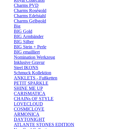
Royal Collection
Charms PVD
Charms Roségold
Charms Edelstahl
Charms Gelbgold
Big
BIG Gold
BIG Armbänder
BIG Silber
BIG Stein + Perle
BIG emailliert
Nomination Werkzeug
Inklusive Gravur
Steel IKONS
Schmuck Kollektion
ANKLETS - Fußketten
PETIT SPARKLE
SHINE ME UP
CARISMATICA
CHAINs OF STYLE
LOVECLOUD
COSMICLOVE
ARMONICA
DAYTONIGHT
ATLANTE STONES EDITION