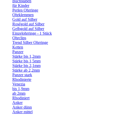
Buchstaben
für Kinder
Perlen Ohrringe
Ohrklemmen
Gold auf Silber
Roségold auf Silber
Gelbgold auf Silber
Einzelohrringe - 1 Stück
Ohrclips
Trend Silber Ohrringe
Ketten
Panzer
Stärke bis 1,2mm
Stärke bis 1,5mm
Stärke bis 2,1mm
Stärke ab 2,2mm
Panzer stark
Rhodinierte
Venezia
bis 1,9mm
ab 2mm
Rhodiniert
Anker
Anker dünn
Anker mittel