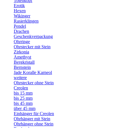
Totenkopf
Erotik
Hexen
Wikinger
Rasierklingen
Pendel
Drachen
Geschenkverpackung
Ohrringe
Ohrstecker mit Stein
Zirkonia
Amethyst
Bergkristall
Bernstein
Jade Koralle Karneol
weitere
Ohrstecker ohne Stein
Creolen
bis 15 mm
bis 25 mm
bis 45 mm
über 45 mm
Einhänger für Creolen
Ohrhänger mit Stein
Ohrhänger ohne Stein