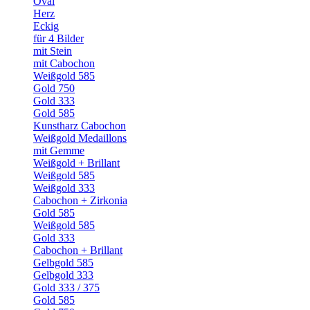
Oval
Herz
Eckig
für 4 Bilder
mit Stein
mit Cabochon
Weißgold 585
Gold 750
Gold 333
Gold 585
Kunstharz Cabochon
Weißgold Medaillons
mit Gemme
Weißgold + Brillant
Weißgold 585
Weißgold 333
Cabochon + Zirkonia
Gold 585
Weißgold 585
Gold 333
Cabochon + Brillant
Gelbgold 585
Gelbgold 333
Gold 333 / 375
Gold 585