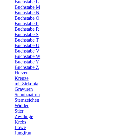
Buchstabe L
Buchstabe M
Buchstabe N
Buchstabe O
Buchstabe P
Buchstabe R
Buchstabe S
Buchstabe T
Buchstabe U
Buchstabe V
Buchstabe W
Buchstabe Y
Buchstabe Z
Herzen
Kreuze
mit Zirkonia
Gravuren
Schutzpatron
Sternzeichen
Widder
Stier
Zwillinge
Krebs
Löwe
Jungfrau