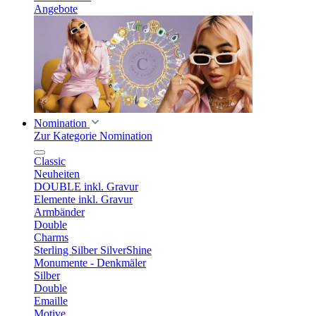
Angebote
Nomination
Zur Kategorie Nomination
Classic
Neuheiten
DOUBLE inkl. Gravur
Elemente inkl. Gravur
Armbänder
Double
Charms
Sterling Silber SilverShine
Monumente - Denkmäler
Silber
Double
Emaille
Motive