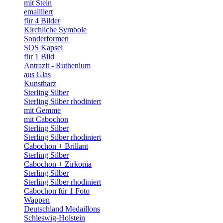
mit Stein
emailliert
für 4 Bilder
Kirchliche Symbole
Sonderformen
SOS Kapsel
für 1 Bild
Antrazit - Ruthenium
aus Glas
Kunstharz
Sterling Silber
Sterling Silber rhodiniert
mit Gemme
mit Cabochon
Sterling Silber
Sterling Silber rhodiniert
Cabochon + Brillant
Sterling Silber
Cabochon + Zirkonia
Sterling Silber
Sterling Silber rhodiniert
Cabochon für 1 Foto
Wappen
Deutschland Medaillons
Schleswig-Holstein