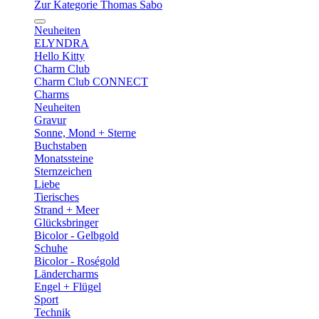
Zur Kategorie Thomas Sabo
Neuheiten
ELYNDRA
Hello Kitty
Charm Club
Charm Club CONNECT
Charms
Neuheiten
Gravur
Sonne, Mond + Sterne
Buchstaben
Monatssteine
Sternzeichen
Liebe
Tierisches
Strand + Meer
Glücksbringer
Bicolor - Gelbgold
Schuhe
Bicolor - Roségold
Ländercharms
Engel + Flügel
Sport
Technik