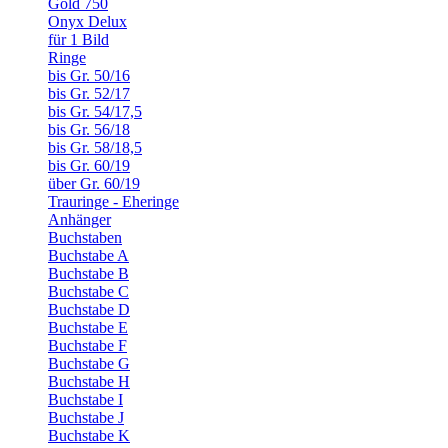
Gold 750
Onyx Delux
für 1 Bild
Ringe
bis Gr. 50/16
bis Gr. 52/17
bis Gr. 54/17,5
bis Gr. 56/18
bis Gr. 58/18,5
bis Gr. 60/19
über Gr. 60/19
Trauringe - Eheringe
Anhänger
Buchstaben
Buchstabe A
Buchstabe B
Buchstabe C
Buchstabe D
Buchstabe E
Buchstabe F
Buchstabe G
Buchstabe H
Buchstabe I
Buchstabe J
Buchstabe K