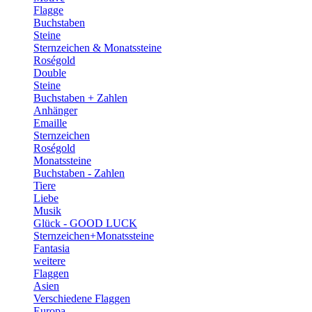
Flagge
Buchstaben
Steine
Sternzeichen & Monatssteine
Roségold
Double
Steine
Buchstaben + Zahlen
Anhänger
Emaille
Sternzeichen
Roségold
Monatssteine
Buchstaben - Zahlen
Tiere
Liebe
Musik
Glück - GOOD LUCK
Sternzeichen+Monatssteine
Fantasia
weitere
Flaggen
Asien
Verschiedene Flaggen
Europa