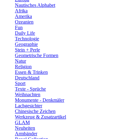
Nautisches Alphabet
Afrika
Amerika
Ozeanien
Fun
Daily Life
Technologie
Geographie
Stein + Perle
Geometrische Formen
Natur
Religion
Essen & Trinken
Deutschland
Sport
Texte - Sprüche
Weihnachten
Monumente - Denkmäler
Lachgesichter
Chinesische Zeichen
Werkzeug & Zusatzartikel
GLAM
Neuheiten
Armbänder