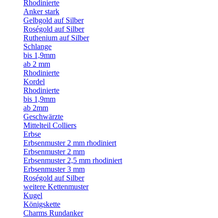
Rhodinierte
Anker stark
Gelbgold auf Silber
Roségold auf Silber
Ruthenium auf Silber
Schlange
bis 1,9mm
ab 2 mm
Rhodinierte
Kordel
Rhodinierte
bis 1,9mm
ab 2mm
Geschwärzte
Mittelteil Colliers
Erbse
Erbsenmuster 2 mm rhodiniert
Erbsenmuster 2 mm
Erbsenmuster 2,5 mm rhodiniert
Erbsenmuster 3 mm
Roségold auf Silber
weitere Kettenmuster
Kugel
Königskette
Charms Rundanker