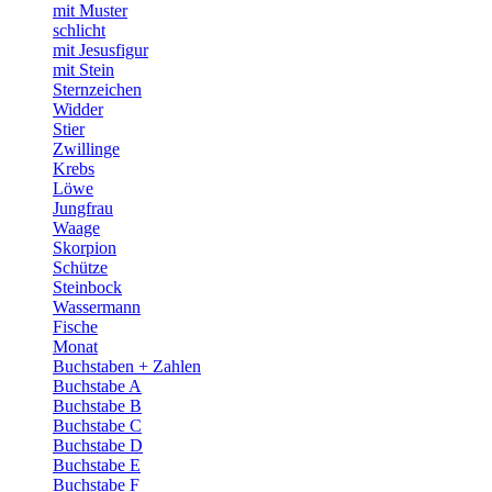
mit Muster
schlicht
mit Jesusfigur
mit Stein
Sternzeichen
Widder
Stier
Zwillinge
Krebs
Löwe
Jungfrau
Waage
Skorpion
Schütze
Steinbock
Wassermann
Fische
Monat
Buchstaben + Zahlen
Buchstabe A
Buchstabe B
Buchstabe C
Buchstabe D
Buchstabe E
Buchstabe F