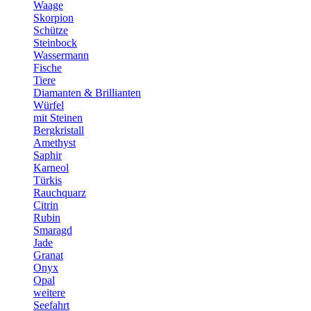
Waage
Skorpion
Schütze
Steinbock
Wassermann
Fische
Tiere
Diamanten & Brillianten
Würfel
mit Steinen
Bergkristall
Amethyst
Saphir
Karneol
Türkis
Rauchquarz
Citrin
Rubin
Smaragd
Jade
Granat
Onyx
Opal
weitere
Seefahrt