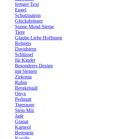
fertiger Text
Engel
Schutzpatron
Glücksbringer
Sonne Mond Sterne
Tiere
Glaube Liebe Hoffnung
Religiös
Davidstern
Schlüssel
für Kinder
Besonderes Design
mit Steinen
Zirkonia
Rubin
Bergkristall
Onyx
Perlmutt
Tigerauge
Stein Mix
Jade
Granat
Karneol
Bernstein
Koralle