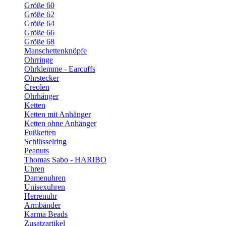
Größe 60
Größe 62
Größe 64
Größe 66
Größe 68
Manschettenknöpfe
Ohrringe
Ohrklemme - Earcuffs
Ohrstecker
Creolen
Ohrhänger
Ketten
Ketten mit Anhänger
Ketten ohne Anhänger
Fußketten
Schlüsselring
Peanuts
Thomas Sabo - HARIBO
Uhren
Damenuhren
Unisexuhren
Herrenuhr
Armbänder
Karma Beads
Zusatzartikel