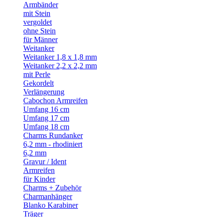
Armbänder
mit Stein
vergoldet
ohne Stein
für Männer
Weitanker
Weitanker 1,8 x 1,8 mm
Weitanker 2,2 x 2,2 mm
mit Perle
Gekordelt
Verlängerung
Cabochon Armreifen
Umfang 16 cm
Umfang 17 cm
Umfang 18 cm
Charms Rundanker
6,2 mm - rhodiniert
6,2 mm
Gravur / Ident
Armreifen
für Kinder
Charms + Zubehör
Charmanhänger
Blanko Karabiner
Träger