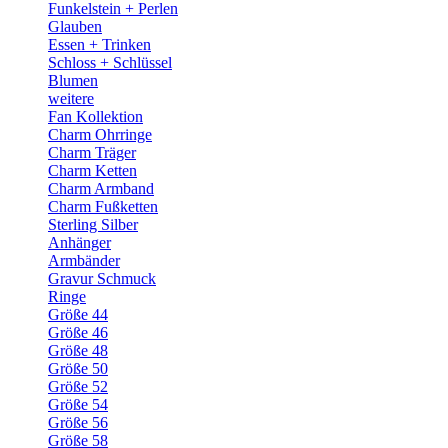
Funkelstein + Perlen
Glauben
Essen + Trinken
Schloss + Schlüssel
Blumen
weitere
Fan Kollektion
Charm Ohrringe
Charm Träger
Charm Ketten
Charm Armband
Charm Fußketten
Sterling Silber
Anhänger
Armbänder
Gravur Schmuck
Ringe
Größe 44
Größe 46
Größe 48
Größe 50
Größe 52
Größe 54
Größe 56
Größe 58