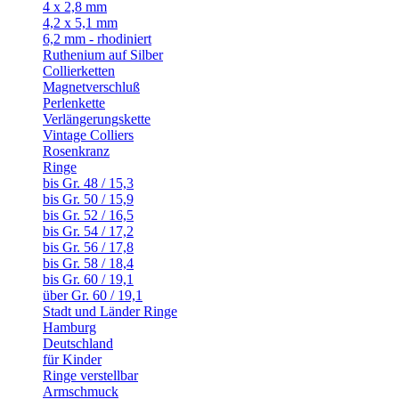
4 x 2,8 mm
4,2 x 5,1 mm
6,2 mm - rhodiniert
Ruthenium auf Silber
Collierketten
Magnetverschluß
Perlenkette
Verlängerungskette
Vintage Colliers
Rosenkranz
Ringe
bis Gr. 48 / 15,3
bis Gr. 50 / 15,9
bis Gr. 52 / 16,5
bis Gr. 54 / 17,2
bis Gr. 56 / 17,8
bis Gr. 58 / 18,4
bis Gr. 60 / 19,1
über Gr. 60 / 19,1
Stadt und Länder Ringe
Hamburg
Deutschland
für Kinder
Ringe verstellbar
Armschmuck