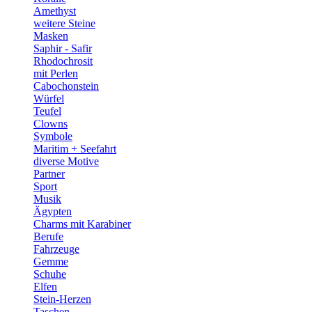
Amethyst
weitere Steine
Masken
Saphir - Safir
Rhodochrosit
mit Perlen
Cabochonstein
Würfel
Teufel
Clowns
Symbole
Maritim + Seefahrt
diverse Motive
Partner
Sport
Musik
Ägypten
Charms mit Karabiner
Berufe
Fahrzeuge
Gemme
Schuhe
Elfen
Stein-Herzen
Taschen