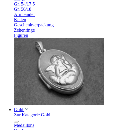
Gr. 54/17,5
Gr. 56/18
Armbänder
Ketten
Geschenkverpackung
Zehenringe
Figuren
Gold
Zur Kategorie Gold
Medaillons