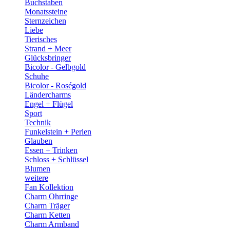
Buchstaben
Monatssteine
Sternzeichen
Liebe
Tierisches
Strand + Meer
Glücksbringer
Bicolor - Gelbgold
Schuhe
Bicolor - Roségold
Ländercharms
Engel + Flügel
Sport
Technik
Funkelstein + Perlen
Glauben
Essen + Trinken
Schloss + Schlüssel
Blumen
weitere
Fan Kollektion
Charm Ohrringe
Charm Träger
Charm Ketten
Charm Armband