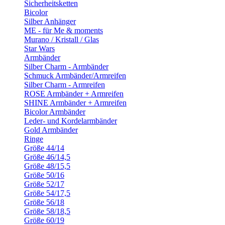
Sicherheitsketten
Bicolor
Silber Anhänger
ME - für Me & moments
Murano / Kristall / Glas
Star Wars
Armbänder
Silber Charm - Armbänder
Schmuck Armbänder/Armreifen
Silber Charm - Armreifen
ROSE Armbänder + Armreifen
SHINE Armbänder + Armreifen
Bicolor Armbänder
Leder- und Kordelarmbänder
Gold Armbänder
Ringe
Größe 44/14
Größe 46/14,5
Größe 48/15,5
Größe 50/16
Größe 52/17
Größe 54/17,5
Größe 56/18
Größe 58/18,5
Größe 60/19