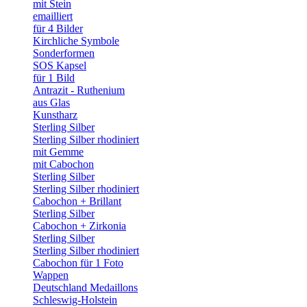
mit Stein
emailliert
für 4 Bilder
Kirchliche Symbole
Sonderformen
SOS Kapsel
für 1 Bild
Antrazit - Ruthenium
aus Glas
Kunstharz
Sterling Silber
Sterling Silber rhodiniert
mit Gemme
mit Cabochon
Sterling Silber
Sterling Silber rhodiniert
Cabochon + Brillant
Sterling Silber
Cabochon + Zirkonia
Sterling Silber
Sterling Silber rhodiniert
Cabochon für 1 Foto
Wappen
Deutschland Medaillons
Schleswig-Holstein