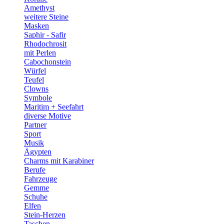
Amethyst
weitere Steine
Masken
Saphir - Safir
Rhodochrosit
mit Perlen
Cabochonstein
Würfel
Teufel
Clowns
Symbole
Maritim + Seefahrt
diverse Motive
Partner
Sport
Musik
Ägypten
Charms mit Karabiner
Berufe
Fahrzeuge
Gemme
Schuhe
Elfen
Stein-Herzen
Taschen