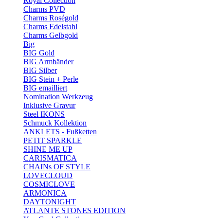
Royal Collection
Charms PVD
Charms Roségold
Charms Edelstahl
Charms Gelbgold
Big
BIG Gold
BIG Armbänder
BIG Silber
BIG Stein + Perle
BIG emailliert
Nomination Werkzeug
Inklusive Gravur
Steel IKONS
Schmuck Kollektion
ANKLETS - Fußketten
PETIT SPARKLE
SHINE ME UP
CARISMATICA
CHAINs OF STYLE
LOVECLOUD
COSMICLOVE
ARMONICA
DAYTONIGHT
ATLANTE STONES EDITION