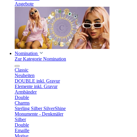
Angebote
Nomination
Zur Kategorie Nomination
Classic
Neuheiten
DOUBLE inkl. Gravur
Elemente inkl. Gravur
Armbänder
Double
Charms
Sterling Silber SilverShine
Monumente - Denkmäler
Silber
Double
Emaille
Motive