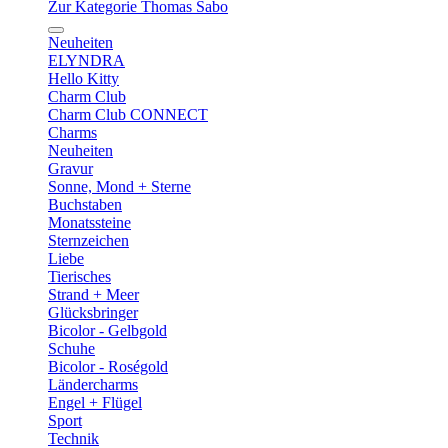
Zur Kategorie Thomas Sabo
Neuheiten
ELYNDRA
Hello Kitty
Charm Club
Charm Club CONNECT
Charms
Neuheiten
Gravur
Sonne, Mond + Sterne
Buchstaben
Monatssteine
Sternzeichen
Liebe
Tierisches
Strand + Meer
Glücksbringer
Bicolor - Gelbgold
Schuhe
Bicolor - Roségold
Ländercharms
Engel + Flügel
Sport
Technik