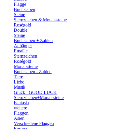
Flagge
Buchstaben
Steine
Sternzeichen & Monatssteine
Roségold
Double
Steine
Buchstaben + Zahlen
Anhänger
Emaille
Sternzeichen
Roségold
Monatssteine
Buchstaben - Zahlen
Tiere
Liebe
Musik
Glück - GOOD LUCK
Sternzeichen+Monatssteine
Fantasia
weitere
Flaggen
Asien
Verschiedene Flaggen
Europa