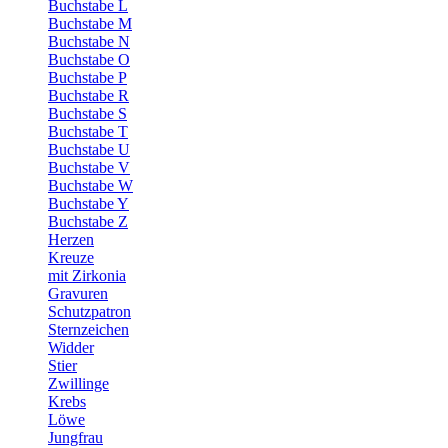
Buchstabe L
Buchstabe M
Buchstabe N
Buchstabe O
Buchstabe P
Buchstabe R
Buchstabe S
Buchstabe T
Buchstabe U
Buchstabe V
Buchstabe W
Buchstabe Y
Buchstabe Z
Herzen
Kreuze
mit Zirkonia
Gravuren
Schutzpatron
Sternzeichen
Widder
Stier
Zwillinge
Krebs
Löwe
Jungfrau