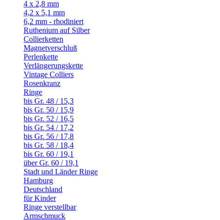
4 x 2,8 mm
4,2 x 5,1 mm
6,2 mm - rhodiniert
Ruthenium auf Silber
Collierketten
Magnetverschluß
Perlenkette
Verlängerungskette
Vintage Colliers
Rosenkranz
Ringe
bis Gr. 48 / 15,3
bis Gr. 50 / 15,9
bis Gr. 52 / 16,5
bis Gr. 54 / 17,2
bis Gr. 56 / 17,8
bis Gr. 58 / 18,4
bis Gr. 60 / 19,1
über Gr. 60 / 19,1
Stadt und Länder Ringe
Hamburg
Deutschland
für Kinder
Ringe verstellbar
Armschmuck