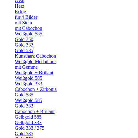
Oval
Herz
Eckig
für 4 Bilder
mit Stein
mit Cabochon
Weißgold 585
Gold 750
Gold 333
Gold 585
Kunstharz Cabochon
Weißgold Medaillons
mit Gemme
Weißgold + Brillant
Weißgold 585
Weißgold 333
Cabochon + Zirkonia
Gold 585
Weißgold 585
Gold 333
Cabochon + Brillant
Gelbgold 585
Gelbgold 333
Gold 333 / 375
Gold 585