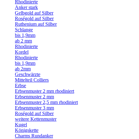
Rhodinierte
Anker stark
Gelbgold auf Silber
Roségold auf Silber
Ruthenium auf Silber
Schlange
bis 1,9mm
ab 2 mm
Rhodinierte
Kordel
Rhodinierte
bis 1,9mm
ab 2mm
Geschwärzte
Mittelteil Colliers
Erbse
Erbsenmuster 2 mm rhodiniert
Erbsenmuster 2 mm
Erbsenmuster 2,5 mm rhodiniert
Erbsenmuster 3 mm
Roségold auf Silber
weitere Kettenmuster
Kugel
Königskette
Charms Rundanker