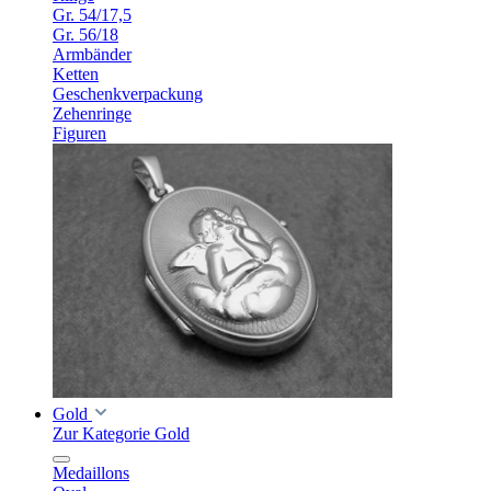
Gr. 54/17,5
Gr. 56/18
Armbänder
Ketten
Geschenkverpackung
Zehenringe
Figuren
Gold
Zur Kategorie Gold
Medaillons