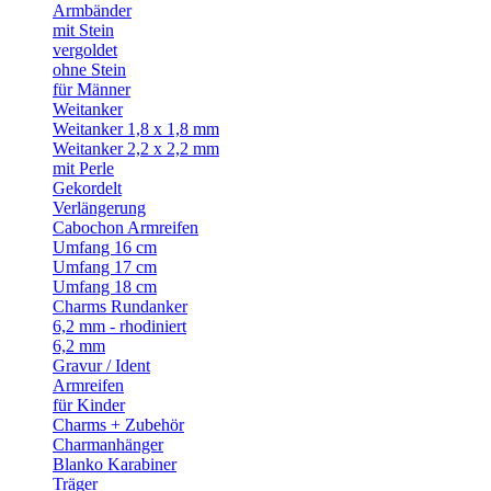
Armbänder
mit Stein
vergoldet
ohne Stein
für Männer
Weitanker
Weitanker 1,8 x 1,8 mm
Weitanker 2,2 x 2,2 mm
mit Perle
Gekordelt
Verlängerung
Cabochon Armreifen
Umfang 16 cm
Umfang 17 cm
Umfang 18 cm
Charms Rundanker
6,2 mm - rhodiniert
6,2 mm
Gravur / Ident
Armreifen
für Kinder
Charms + Zubehör
Charmanhänger
Blanko Karabiner
Träger