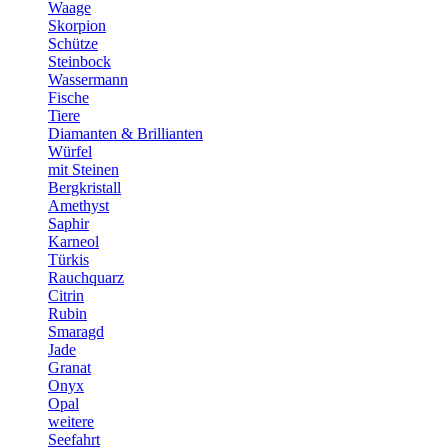
Waage
Skorpion
Schütze
Steinbock
Wassermann
Fische
Tiere
Diamanten & Brillianten
Würfel
mit Steinen
Bergkristall
Amethyst
Saphir
Karneol
Türkis
Rauchquarz
Citrin
Rubin
Smaragd
Jade
Granat
Onyx
Opal
weitere
Seefahrt