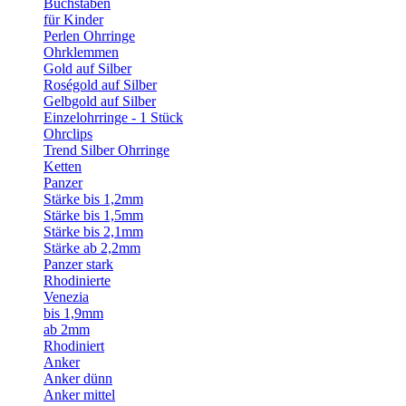
Buchstaben
für Kinder
Perlen Ohrringe
Ohrklemmen
Gold auf Silber
Roségold auf Silber
Gelbgold auf Silber
Einzelohrringe - 1 Stück
Ohrclips
Trend Silber Ohrringe
Ketten
Panzer
Stärke bis 1,2mm
Stärke bis 1,5mm
Stärke bis 2,1mm
Stärke ab 2,2mm
Panzer stark
Rhodinierte
Venezia
bis 1,9mm
ab 2mm
Rhodiniert
Anker
Anker dünn
Anker mittel