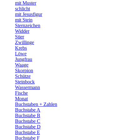
mit Muster
schlicht
mit Jesusfigur
mit Stein
Sternzeichen
Widder
Stier
Zwillinge
Krebs
Löwe
Jungfrau
Waage
Skorpion
Schütze
Steinbock
Wassermann
Fische
Monat
Buchstaben + Zahlen
Buchstabe A
Buchstabe B
Buchstabe C
Buchstabe D
Buchstabe E
Buchstabe F