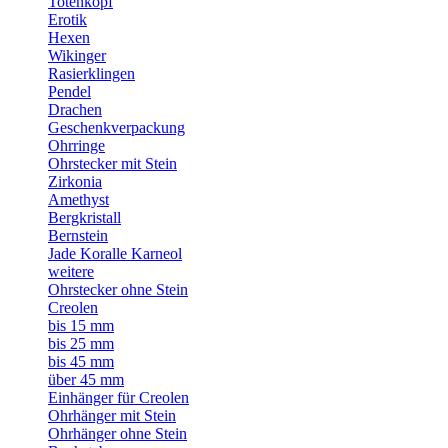
Totenkopf
Erotik
Hexen
Wikinger
Rasierklingen
Pendel
Drachen
Geschenkverpackung
Ohrringe
Ohrstecker mit Stein
Zirkonia
Amethyst
Bergkristall
Bernstein
Jade Koralle Karneol
weitere
Ohrstecker ohne Stein
Creolen
bis 15 mm
bis 25 mm
bis 45 mm
über 45 mm
Einhänger für Creolen
Ohrhänger mit Stein
Ohrhänger ohne Stein