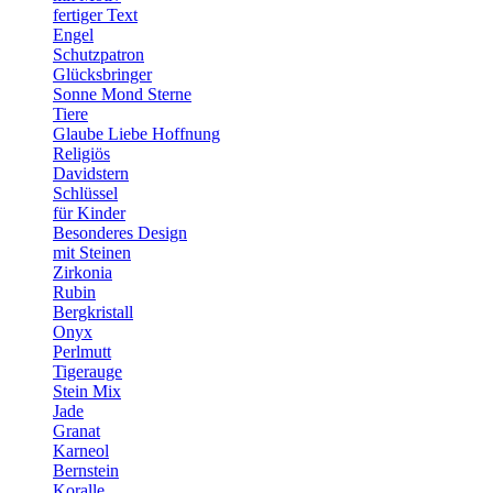
fertiger Text
Engel
Schutzpatron
Glücksbringer
Sonne Mond Sterne
Tiere
Glaube Liebe Hoffnung
Religiös
Davidstern
Schlüssel
für Kinder
Besonderes Design
mit Steinen
Zirkonia
Rubin
Bergkristall
Onyx
Perlmutt
Tigerauge
Stein Mix
Jade
Granat
Karneol
Bernstein
Koralle