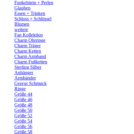
Funkelstein + Perlen
Glauben
Essen + Trinken
Schloss + Schlüssel
Blumen
weitere
Fan Kollektion
Charm Ohrringe
Charm Träger
Charm Ketten
Charm Armband
Charm Fußketten
Sterling Silber
Anhänger
Armbänder
Gravur Schmuck
Ringe
Größe 44
Größe 46
Größe 48
Größe 50
Größe 52
Größe 54
Größe 56
Größe 58