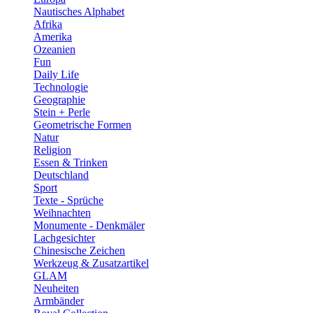
Nautisches Alphabet
Afrika
Amerika
Ozeanien
Fun
Daily Life
Technologie
Geographie
Stein + Perle
Geometrische Formen
Natur
Religion
Essen & Trinken
Deutschland
Sport
Texte - Sprüche
Weihnachten
Monumente - Denkmäler
Lachgesichter
Chinesische Zeichen
Werkzeug & Zusatzartikel
GLAM
Neuheiten
Armbänder