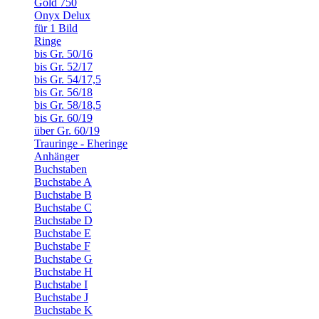
Gold 750
Onyx Delux
für 1 Bild
Ringe
bis Gr. 50/16
bis Gr. 52/17
bis Gr. 54/17,5
bis Gr. 56/18
bis Gr. 58/18,5
bis Gr. 60/19
über Gr. 60/19
Trauringe - Eheringe
Anhänger
Buchstaben
Buchstabe A
Buchstabe B
Buchstabe C
Buchstabe D
Buchstabe E
Buchstabe F
Buchstabe G
Buchstabe H
Buchstabe I
Buchstabe J
Buchstabe K