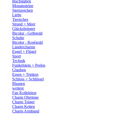
Buchstaben
Monatssteine
Sternzeichen
Liebe
Tierisches
Strand + Meer
Glücksbringer
Bicolor - Gelbgold
Schuhe
Bicolor - Roségold
Ländercharms
Engel + Flügel
Sport
Technik
Funkelstein + Perlen
Glauben
Essen + Trinken
Schloss + Schlüssel
Blumen
weitere
Fan Kollektion
Charm Ohrringe
Charm Träger
Charm Ketten
Charm Armband