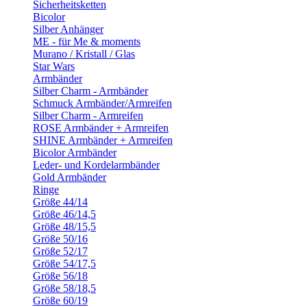
Sicherheitsketten
Bicolor
Silber Anhänger
ME - für Me & moments
Murano / Kristall / Glas
Star Wars
Armbänder
Silber Charm - Armbänder
Schmuck Armbänder/Armreifen
Silber Charm - Armreifen
ROSE Armbänder + Armreifen
SHINE Armbänder + Armreifen
Bicolor Armbänder
Leder- und Kordelarmbänder
Gold Armbänder
Ringe
Größe 44/14
Größe 46/14,5
Größe 48/15,5
Größe 50/16
Größe 52/17
Größe 54/17,5
Größe 56/18
Größe 58/18,5
Größe 60/19