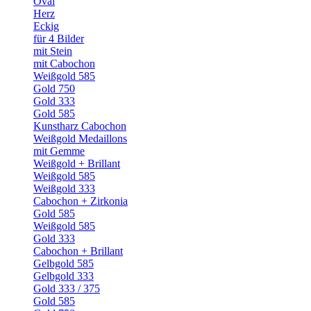
Oval
Herz
Eckig
für 4 Bilder
mit Stein
mit Cabochon
Weißgold 585
Gold 750
Gold 333
Gold 585
Kunstharz Cabochon
Weißgold Medaillons
mit Gemme
Weißgold + Brillant
Weißgold 585
Weißgold 333
Cabochon + Zirkonia
Gold 585
Weißgold 585
Gold 333
Cabochon + Brillant
Gelbgold 585
Gelbgold 333
Gold 333 / 375
Gold 585