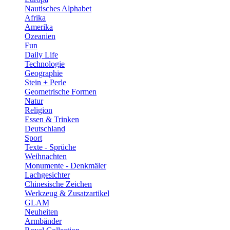
Nautisches Alphabet
Afrika
Amerika
Ozeanien
Fun
Daily Life
Technologie
Geographie
Stein + Perle
Geometrische Formen
Natur
Religion
Essen & Trinken
Deutschland
Sport
Texte - Sprüche
Weihnachten
Monumente - Denkmäler
Lachgesichter
Chinesische Zeichen
Werkzeug & Zusatzartikel
GLAM
Neuheiten
Armbänder