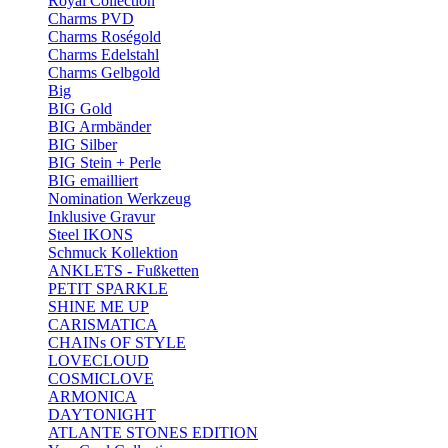
Royal Collection
Charms PVD
Charms Roségold
Charms Edelstahl
Charms Gelbgold
Big
BIG Gold
BIG Armbänder
BIG Silber
BIG Stein + Perle
BIG emailliert
Nomination Werkzeug
Inklusive Gravur
Steel IKONS
Schmuck Kollektion
ANKLETS - Fußketten
PETIT SPARKLE
SHINE ME UP
CARISMATICA
CHAINs OF STYLE
LOVECLOUD
COSMICLOVE
ARMONICA
DAYTONIGHT
ATLANTE STONES EDITION