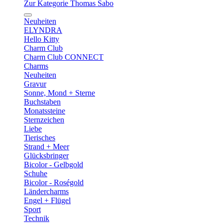
Zur Kategorie Thomas Sabo
Neuheiten
ELYNDRA
Hello Kitty
Charm Club
Charm Club CONNECT
Charms
Neuheiten
Gravur
Sonne, Mond + Sterne
Buchstaben
Monatssteine
Sternzeichen
Liebe
Tierisches
Strand + Meer
Glücksbringer
Bicolor - Gelbgold
Schuhe
Bicolor - Roségold
Ländercharms
Engel + Flügel
Sport
Technik