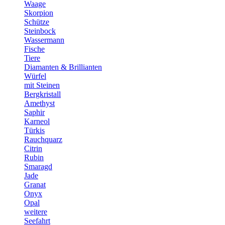
Waage
Skorpion
Schütze
Steinbock
Wassermann
Fische
Tiere
Diamanten & Brillianten
Würfel
mit Steinen
Bergkristall
Amethyst
Saphir
Karneol
Türkis
Rauchquarz
Citrin
Rubin
Smaragd
Jade
Granat
Onyx
Opal
weitere
Seefahrt