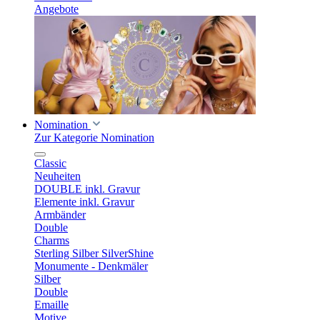
Angebote
Nomination
Zur Kategorie Nomination
Classic
Neuheiten
DOUBLE inkl. Gravur
Elemente inkl. Gravur
Armbänder
Double
Charms
Sterling Silber SilverShine
Monumente - Denkmäler
Silber
Double
Emaille
Motive