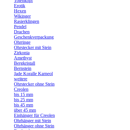
Totenkopf
Erotik
Hexen
Wikinger
Rasierklingen
Pendel
Drachen
Geschenkverpackung
Ohrringe
Ohrstecker mit Stein
Zirkonia
Amethyst
Bergkristall
Bernstein
Jade Koralle Karneol
weitere
Ohrstecker ohne Stein
Creolen
bis 15 mm
bis 25 mm
bis 45 mm
über 45 mm
Einhänger für Creolen
Ohrhänger mit Stein
Ohrhänger ohne Stein