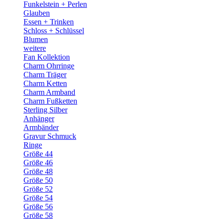
Funkelstein + Perlen
Glauben
Essen + Trinken
Schloss + Schlüssel
Blumen
weitere
Fan Kollektion
Charm Ohrringe
Charm Träger
Charm Ketten
Charm Armband
Charm Fußketten
Sterling Silber
Anhänger
Armbänder
Gravur Schmuck
Ringe
Größe 44
Größe 46
Größe 48
Größe 50
Größe 52
Größe 54
Größe 56
Größe 58