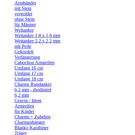
Armbänder
mit Stein
vergoldet
ohne Stein
für Männer
Weitanker
Weitanker 1,8 x 1,8 mm
Weitanker 2,2 x 2,2 mm
mit Perle
Gekordelt
Verlängerung
Cabochon Armreifen
Umfang 16 cm
Umfang 17 cm
Umfang 18 cm
Charms Rundanker
6,2 mm - rhodiniert
6,2 mm
Gravur / Ident
Armreifen
für Kinder
Charms + Zubehör
Charmanhänger
Blanko Karabiner
Träger