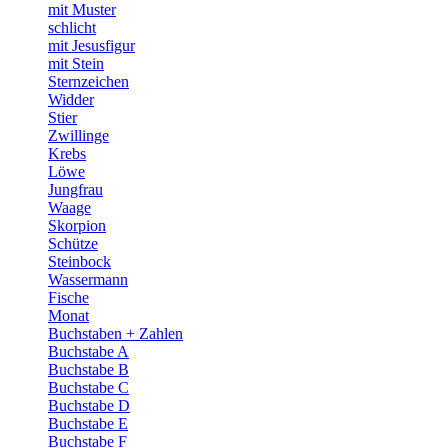
mit Muster
schlicht
mit Jesusfigur
mit Stein
Sternzeichen
Widder
Stier
Zwillinge
Krebs
Löwe
Jungfrau
Waage
Skorpion
Schütze
Steinbock
Wassermann
Fische
Monat
Buchstaben + Zahlen
Buchstabe A
Buchstabe B
Buchstabe C
Buchstabe D
Buchstabe E
Buchstabe F