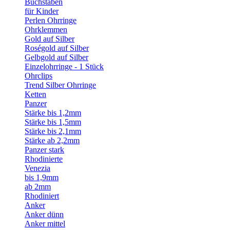
Buchstaben
für Kinder
Perlen Ohrringe
Ohrklemmen
Gold auf Silber
Roségold auf Silber
Gelbgold auf Silber
Einzelohrringe - 1 Stück
Ohrclips
Trend Silber Ohrringe
Ketten
Panzer
Stärke bis 1,2mm
Stärke bis 1,5mm
Stärke bis 2,1mm
Stärke ab 2,2mm
Panzer stark
Rhodinierte
Venezia
bis 1,9mm
ab 2mm
Rhodiniert
Anker
Anker dünn
Anker mittel