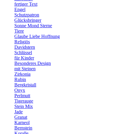
fertiger Text
Engel
Schutzpatron
Glücksbringer
Sonne Mond Sterne
Tiere
Glaube Liebe Hoffnung
Religiös
Davidstern
Schlüssel
für Kinder
Besonderes Design
mit Steinen
Zirkonia
Rubin
Bergkristall
Onyx
Perlmutt
Tigerauge
Stein Mix
Jade
Granat
Karneol
Bernstein
Koralle