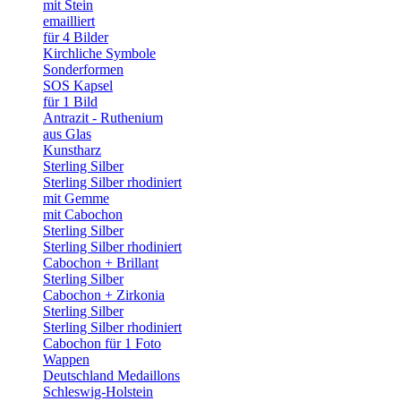
mit Stein
emailliert
für 4 Bilder
Kirchliche Symbole
Sonderformen
SOS Kapsel
für 1 Bild
Antrazit - Ruthenium
aus Glas
Kunstharz
Sterling Silber
Sterling Silber rhodiniert
mit Gemme
mit Cabochon
Sterling Silber
Sterling Silber rhodiniert
Cabochon + Brillant
Sterling Silber
Cabochon + Zirkonia
Sterling Silber
Sterling Silber rhodiniert
Cabochon für 1 Foto
Wappen
Deutschland Medaillons
Schleswig-Holstein