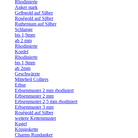
Rhodinierte
Anker stark
Gelbgold auf Silber
Roségold auf Silber
Ruthenium auf Silber
Schlange
bis 1,9mm
ab 2 mm
Rhodinierte
Kordel
Rhodinierte
bis 1,9mm
ab 2mm
Geschwärzte
Mittelteil Colliers
Erbse
Erbsenmuster 2 mm rhodiniert
Erbsenmuster 2 mm
Erbsenmuster 2,5 mm rhodiniert
Erbsenmuster 3 mm
Roségold auf Silber
weitere Kettenmuster
Kugel
Königskette
Charms Rundanker