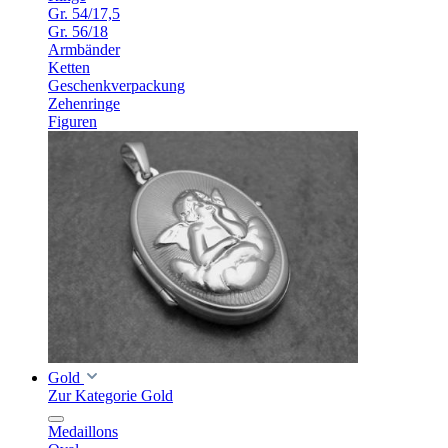
Gr. 54/17,5
Gr. 56/18
Armbänder
Ketten
Geschenkverpackung
Zehenringe
Figuren
Gold
Zur Kategorie Gold
Medaillons