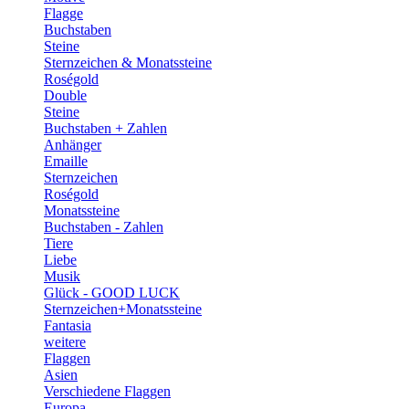
Flagge
Buchstaben
Steine
Sternzeichen & Monatssteine
Roségold
Double
Steine
Buchstaben + Zahlen
Anhänger
Emaille
Sternzeichen
Roségold
Monatssteine
Buchstaben - Zahlen
Tiere
Liebe
Musik
Glück - GOOD LUCK
Sternzeichen+Monatssteine
Fantasia
weitere
Flaggen
Asien
Verschiedene Flaggen
Europa