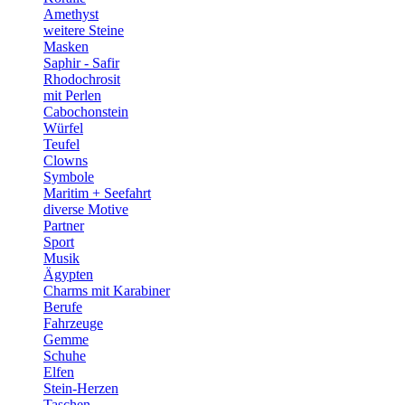
Amethyst
weitere Steine
Masken
Saphir - Safir
Rhodochrosit
mit Perlen
Cabochonstein
Würfel
Teufel
Clowns
Symbole
Maritim + Seefahrt
diverse Motive
Partner
Sport
Musik
Ägypten
Charms mit Karabiner
Berufe
Fahrzeuge
Gemme
Schuhe
Elfen
Stein-Herzen
Taschen