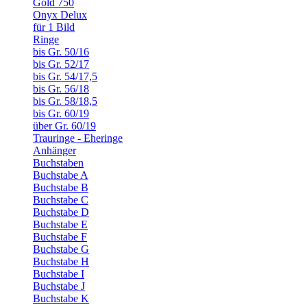
Gold 750
Onyx Delux
für 1 Bild
Ringe
bis Gr. 50/16
bis Gr. 52/17
bis Gr. 54/17,5
bis Gr. 56/18
bis Gr. 58/18,5
bis Gr. 60/19
über Gr. 60/19
Trauringe - Eheringe
Anhänger
Buchstaben
Buchstabe A
Buchstabe B
Buchstabe C
Buchstabe D
Buchstabe E
Buchstabe F
Buchstabe G
Buchstabe H
Buchstabe I
Buchstabe J
Buchstabe K