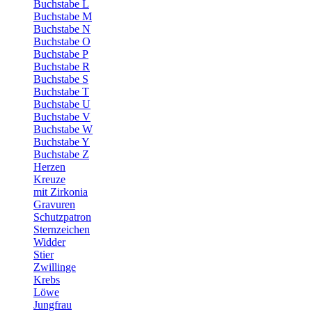
Buchstabe L
Buchstabe M
Buchstabe N
Buchstabe O
Buchstabe P
Buchstabe R
Buchstabe S
Buchstabe T
Buchstabe U
Buchstabe V
Buchstabe W
Buchstabe Y
Buchstabe Z
Herzen
Kreuze
mit Zirkonia
Gravuren
Schutzpatron
Sternzeichen
Widder
Stier
Zwillinge
Krebs
Löwe
Jungfrau