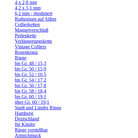
4 x 2,8 mm
4,2 x 5,1 mm
6,2 mm - rhodiniert
Ruthenium auf Silber
Collierketten
Magnetverschluß
Perlenkette
Verlängerungskette
Vintage Colliers
Rosenkranz
Ringe
bis Gr. 48 / 15,3
bis Gr. 50 / 15,9
bis Gr. 52 / 16,5
bis Gr. 54 / 17,2
bis Gr. 56 / 17,8
bis Gr. 58 / 18,4
bis Gr. 60 / 19,1
über Gr. 60 / 19,1
Stadt und Länder Ringe
Hamburg
Deutschland
für Kinder
Ringe verstellbar
Armschmuck