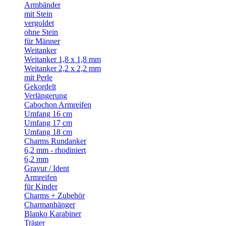
Armbänder
mit Stein
vergoldet
ohne Stein
für Männer
Weitanker
Weitanker 1,8 x 1,8 mm
Weitanker 2,2 x 2,2 mm
mit Perle
Gekordelt
Verlängerung
Cabochon Armreifen
Umfang 16 cm
Umfang 17 cm
Umfang 18 cm
Charms Rundanker
6,2 mm - rhodiniert
6,2 mm
Gravur / Ident
Armreifen
für Kinder
Charms + Zubehör
Charmanhänger
Blanko Karabiner
Träger