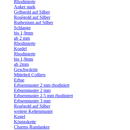
Rhodinierte
Anker stark
Gelbgold auf Silber
Roségold auf Silber
Ruthenium auf Silber
Schlange
bis 1,9mm
ab 2 mm
Rhodinierte
Kordel
Rhodinierte
bis 1,9mm
ab 2mm
Geschwärzte
Mittelteil Colliers
Erbse
Erbsenmuster 2 mm rhodiniert
Erbsenmuster 2 mm
Erbsenmuster 2,5 mm rhodiniert
Erbsenmuster 3 mm
Roségold auf Silber
weitere Kettenmuster
Kugel
Königskette
Charms Rundanker