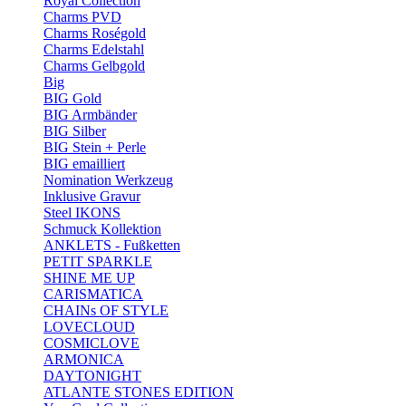
Royal Collection
Charms PVD
Charms Roségold
Charms Edelstahl
Charms Gelbgold
Big
BIG Gold
BIG Armbänder
BIG Silber
BIG Stein + Perle
BIG emailliert
Nomination Werkzeug
Inklusive Gravur
Steel IKONS
Schmuck Kollektion
ANKLETS - Fußketten
PETIT SPARKLE
SHINE ME UP
CARISMATICA
CHAINs OF STYLE
LOVECLOUD
COSMICLOVE
ARMONICA
DAYTONIGHT
ATLANTE STONES EDITION