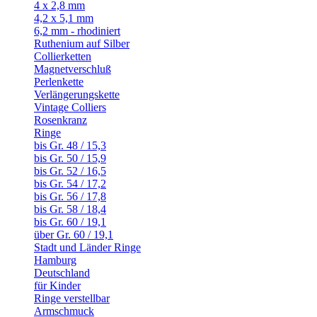
4 x 2,8 mm
4,2 x 5,1 mm
6,2 mm - rhodiniert
Ruthenium auf Silber
Collierketten
Magnetverschluß
Perlenkette
Verlängerungskette
Vintage Colliers
Rosenkranz
Ringe
bis Gr. 48 / 15,3
bis Gr. 50 / 15,9
bis Gr. 52 / 16,5
bis Gr. 54 / 17,2
bis Gr. 56 / 17,8
bis Gr. 58 / 18,4
bis Gr. 60 / 19,1
über Gr. 60 / 19,1
Stadt und Länder Ringe
Hamburg
Deutschland
für Kinder
Ringe verstellbar
Armschmuck