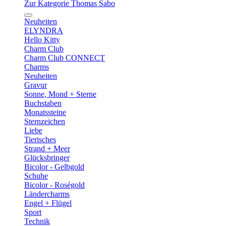
Zur Kategorie Thomas Sabo
Neuheiten
ELYNDRA
Hello Kitty
Charm Club
Charm Club CONNECT
Charms
Neuheiten
Gravur
Sonne, Mond + Sterne
Buchstaben
Monatssteine
Sternzeichen
Liebe
Tierisches
Strand + Meer
Glücksbringer
Bicolor - Gelbgold
Schuhe
Bicolor - Roségold
Ländercharms
Engel + Flügel
Sport
Technik