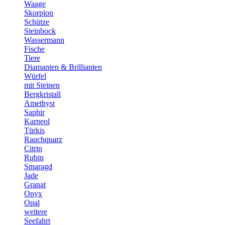
Waage
Skorpion
Schütze
Steinbock
Wassermann
Fische
Tiere
Diamanten & Brillianten
Würfel
mit Steinen
Bergkristall
Amethyst
Saphir
Karneol
Türkis
Rauchquarz
Citrin
Rubin
Smaragd
Jade
Granat
Onyx
Opal
weitere
Seefahrt