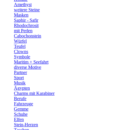
Amethyst
weitere Steine
Masken
Saphir - Safir
Rhodochrosit
mit Perlen
Cabochonstein
Würfel
Teufel
Clowns
Symbole
Maritim + Seefahrt
diverse Motive
Partner
Sport
Musik
Ägypten
Charms mit Karabiner
Berufe
Fahrzeuge
Gemme
Schuhe
Elfen
Stein-Herzen
Taschen