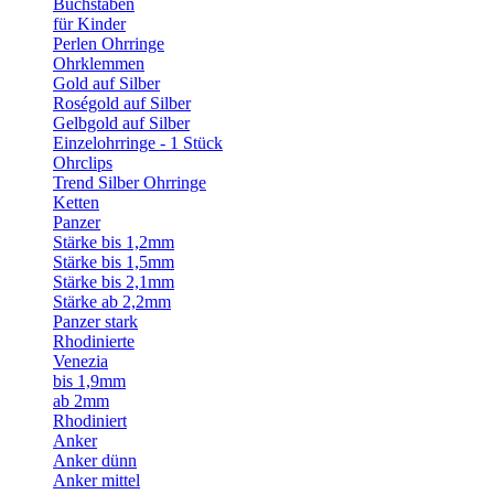
Buchstaben
für Kinder
Perlen Ohrringe
Ohrklemmen
Gold auf Silber
Roségold auf Silber
Gelbgold auf Silber
Einzelohrringe - 1 Stück
Ohrclips
Trend Silber Ohrringe
Ketten
Panzer
Stärke bis 1,2mm
Stärke bis 1,5mm
Stärke bis 2,1mm
Stärke ab 2,2mm
Panzer stark
Rhodinierte
Venezia
bis 1,9mm
ab 2mm
Rhodiniert
Anker
Anker dünn
Anker mittel