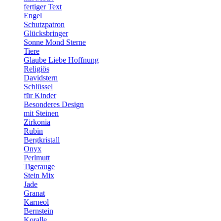
fertiger Text
Engel
Schutzpatron
Glücksbringer
Sonne Mond Sterne
Tiere
Glaube Liebe Hoffnung
Religiös
Davidstern
Schlüssel
für Kinder
Besonderes Design
mit Steinen
Zirkonia
Rubin
Bergkristall
Onyx
Perlmutt
Tigerauge
Stein Mix
Jade
Granat
Karneol
Bernstein
Koralle