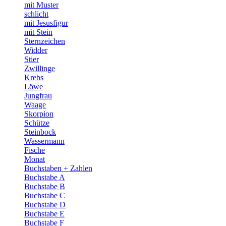
mit Muster
schlicht
mit Jesusfigur
mit Stein
Sternzeichen
Widder
Stier
Zwillinge
Krebs
Löwe
Jungfrau
Waage
Skorpion
Schütze
Steinbock
Wassermann
Fische
Monat
Buchstaben + Zahlen
Buchstabe A
Buchstabe B
Buchstabe C
Buchstabe D
Buchstabe E
Buchstabe F