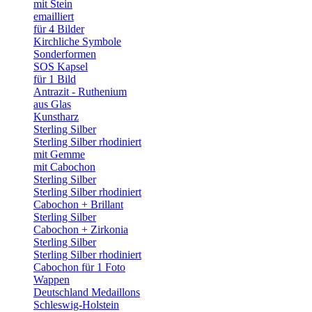
mit Stein
emailliert
für 4 Bilder
Kirchliche Symbole
Sonderformen
SOS Kapsel
für 1 Bild
Antrazit - Ruthenium
aus Glas
Kunstharz
Sterling Silber
Sterling Silber rhodiniert
mit Gemme
mit Cabochon
Sterling Silber
Sterling Silber rhodiniert
Cabochon + Brillant
Sterling Silber
Cabochon + Zirkonia
Sterling Silber
Sterling Silber rhodiniert
Cabochon für 1 Foto
Wappen
Deutschland Medaillons
Schleswig-Holstein