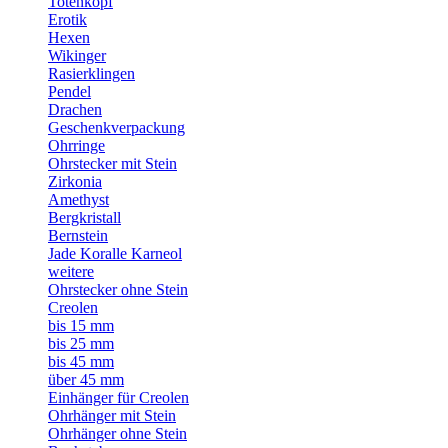
Totenkopf
Erotik
Hexen
Wikinger
Rasierklingen
Pendel
Drachen
Geschenkverpackung
Ohrringe
Ohrstecker mit Stein
Zirkonia
Amethyst
Bergkristall
Bernstein
Jade Koralle Karneol
weitere
Ohrstecker ohne Stein
Creolen
bis 15 mm
bis 25 mm
bis 45 mm
über 45 mm
Einhänger für Creolen
Ohrhänger mit Stein
Ohrhänger ohne Stein