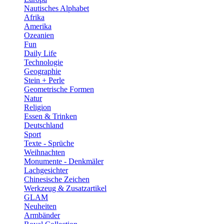
Nautisches Alphabet
Afrika
Amerika
Ozeanien
Fun
Daily Life
Technologie
Geographie
Stein + Perle
Geometrische Formen
Natur
Religion
Essen & Trinken
Deutschland
Sport
Texte - Sprüche
Weihnachten
Monumente - Denkmäler
Lachgesichter
Chinesische Zeichen
Werkzeug & Zusatzartikel
GLAM
Neuheiten
Armbänder