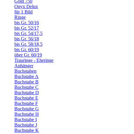
Gold 750
Onyx Delux
für 1 Bild
Ringe
bis Gr. 50/16
bis Gr. 52/17
bis Gr. 54/17,5
bis Gr. 56/18
bis Gr. 58/18,5
bis Gr. 60/19
über Gr. 60/19
Trauringe - Eheringe
Anhänger
Buchstaben
Buchstabe A
Buchstabe B
Buchstabe C
Buchstabe D
Buchstabe E
Buchstabe F
Buchstabe G
Buchstabe H
Buchstabe I
Buchstabe J
Buchstabe K