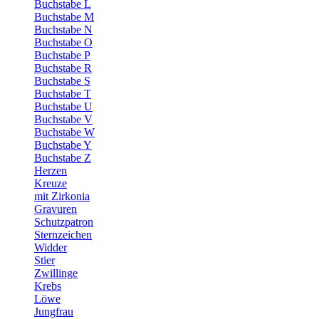
Buchstabe L
Buchstabe M
Buchstabe N
Buchstabe O
Buchstabe P
Buchstabe R
Buchstabe S
Buchstabe T
Buchstabe U
Buchstabe V
Buchstabe W
Buchstabe Y
Buchstabe Z
Herzen
Kreuze
mit Zirkonia
Gravuren
Schutzpatron
Sternzeichen
Widder
Stier
Zwillinge
Krebs
Löwe
Jungfrau