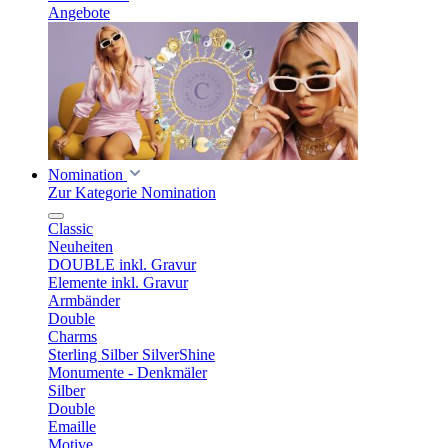
Angebote
Nomination
Zur Kategorie Nomination
Classic
Neuheiten
DOUBLE inkl. Gravur
Elemente inkl. Gravur
Armbänder
Double
Charms
Sterling Silber SilverShine
Monumente - Denkmäler
Silber
Double
Emaille
Motive