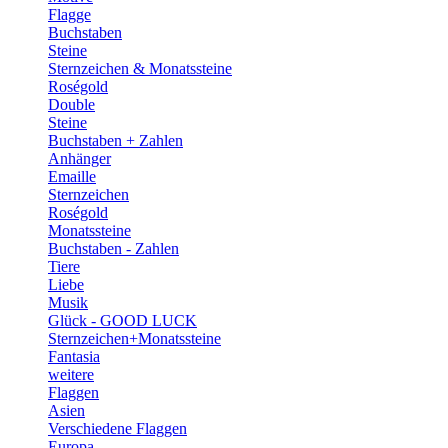
Flagge
Buchstaben
Steine
Sternzeichen & Monatssteine
Roségold
Double
Steine
Buchstaben + Zahlen
Anhänger
Emaille
Sternzeichen
Roségold
Monatssteine
Buchstaben - Zahlen
Tiere
Liebe
Musik
Glück - GOOD LUCK
Sternzeichen+Monatssteine
Fantasia
weitere
Flaggen
Asien
Verschiedene Flaggen
Europa