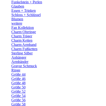
Funkelstein + Perlen
Glauben
Essen + Trinken
Schloss + Schlüssel
Blumen
weitere
Fan Kollektion
Charm Ohrringe
Charm Träger
Charm Ketten
Charm Armband
Charm Fußketten
Sterling Silber
Anhänger
Armbänder
Gravur Schmuck
Ringe
Größe 44
Größe 46
Größe 48
Größe 50
Größe 52
Größe 54
Größe 56
Größe 58