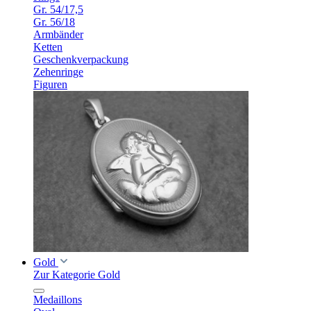
Gr. 54/17,5
Gr. 56/18
Armbänder
Ketten
Geschenkverpackung
Zehenringe
Figuren
Gold
Zur Kategorie Gold
Medaillons