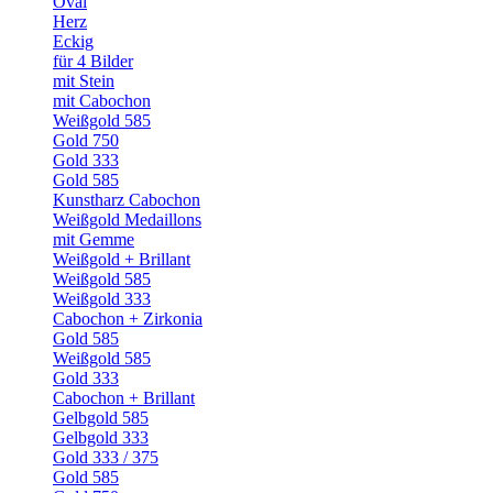
Oval
Herz
Eckig
für 4 Bilder
mit Stein
mit Cabochon
Weißgold 585
Gold 750
Gold 333
Gold 585
Kunstharz Cabochon
Weißgold Medaillons
mit Gemme
Weißgold + Brillant
Weißgold 585
Weißgold 333
Cabochon + Zirkonia
Gold 585
Weißgold 585
Gold 333
Cabochon + Brillant
Gelbgold 585
Gelbgold 333
Gold 333 / 375
Gold 585